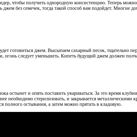
лендер, чтобы получить однородную консистенцию. Теперь можно 
ть джем без семечек, тогда такой способ вам подойдет. Многие 
удет готовиться джем. Высыпаем сахарный песок, тщательно пер
, огонь следует уменьшить. Кипеть будущий джем должен полчас
пока остынет и опять поставить увариваться. За это время клу
ранее необходимо стерилизовать, и закрывается металлическими 
ся полного остывания, а затем можно прятать в кладовую.