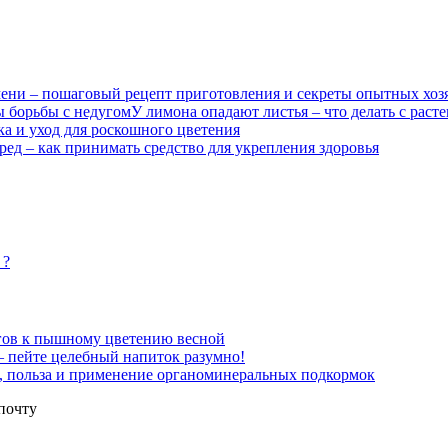
ни – пошаговый рецепт приготовления и секреты опытных хоз
У лимона опадают листья – что делать с расте
ка и уход для роскошного цветения
вред – как принимать средство для укрепления здоровья
 ?
агов к пышному цветению весной
 – пейте целебный напиток разумно!
, польза и применение органоминеральных подкормок
почту