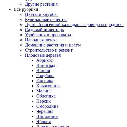
Другие растения
Все рубрики
Цветы и клумбы
Кулинарные рецепты
Лунный посевной календарь садовода огородника
Садовый инвентарь
Удобрения и препараты
Народная аптека
Домашние растения и цветы
Строительство и ремонт
Плодовые деревья
Абрикос
Виноград
Вишня
Голубика
Ежевика
Крыжовник
Малина
Облепиха
Персик
Смородина
Черешня
Шиповник
Яблоня
Другие растения