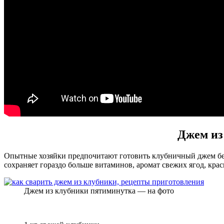
Джем из
Опытные хозяйки предпочитают готовить клубничный джем без
сохраняет гораздо больше витаминов, аромат свежих ягод, кра
Джем из клубники пятиминутка — на фото