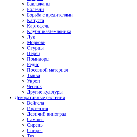
Баклажаны
Болезни
Борьба с вредителями
Капуста
Картофель
Клубника/Земляника
Лук
Морковь
Огурцы
Перец
Помидоры
Редис
Посевной материал
Тыква
Укроп
Чеснок
Другие культуры
Декоративные растения
Вейгела
Гортензия
Девичий виноград
Самшит
Сирень
Спирея
Туя