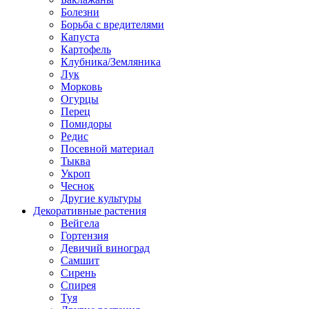
Болезни
Борьба с вредителями
Капуста
Картофель
Клубника/Земляника
Лук
Морковь
Огурцы
Перец
Помидоры
Редис
Посевной материал
Тыква
Укроп
Чеснок
Другие культуры
Декоративные растения
Вейгела
Гортензия
Девичий виноград
Самшит
Сирень
Спирея
Туя