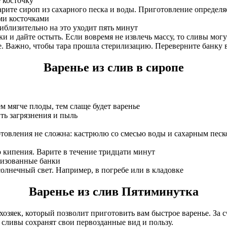
 косточку
рите сироп из сахарного песка и воды. Приготовление определяет
ми косточками
иблизительно на это уходит пять минут
ки и дайте остыть. Если вовремя не извлечь массу, то сливы могу
е. Важно, чтобы тара прошла стерилизацию. Переверните банку 
Варенье из слив в сиропе
м мягче плоды, тем слаще будет варенье
ть загрязнения и пыль
товления не сложна: кастрюлю со смесью воды и сахарным песко
о кипения. Варите в течение тридцати минут
илизованные банки
солнечный свет. Например, в погребе или в кладовке
Варенье из слив Пятиминутка
озяек, который позволит приготовить вам быстрое варенье. За 
 сливы сохранят свои первозданные вид и пользу.