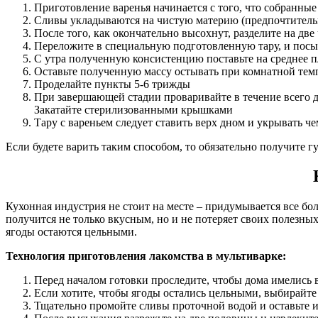
Приготовление варенья начинается с того, что собранны
Сливы укладываются на чистую материю (предпочтительно
После того, как окончательно высохнут, разделите на две
Переложите в специальную подготовленную тару, и посып
С утра полученную консистенцию поставьте на среднее п
Оставьте полученную массу остывать при комнатной тем
Проделайте пункты 5-6 трижды
При завершающей стадии проваривайте в течение всего д
Закатайте стерилизованными крышками
Тару с вареньем следует ставить верх дном и укрывать ч
Если будете варить таким способом, то обязательно получите гу
Кухонная индустрия не стоит на месте – придумывается все бо
получится не только вкусным, но и не потеряет своих полезны
ягоды остаются цельными.
Технология приготовления лакомства в мультиварке:
Перед началом готовки проследите, чтобы дома имелись 
Если хотите, чтобы ягоды остались цельными, выбирайте
Тщательно промойте сливы проточной водой и оставьте и