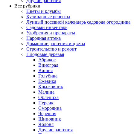
Другие растения
Все рубрики
Цветы и клумбы
Кулинарные рецепты
Лунный посевной календарь садовода огородника
Садовый инвентарь
Удобрения и препараты
Народная аптека
Домашние растения и цветы
Строительство и ремонт
Плодовые деревья
Абрикос
Виноград
Вишня
Голубика
Ежевика
Крыжовник
Малина
Облепиха
Персик
Смородина
Черешня
Шиповник
Яблоня
Другие растения