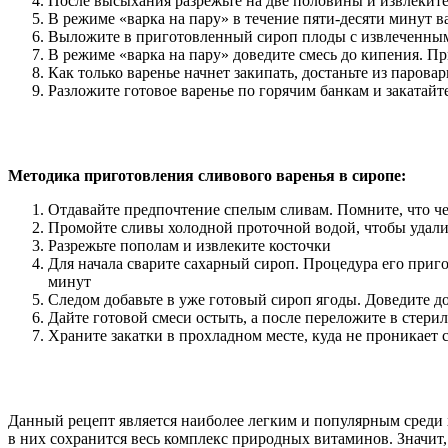
После высыхания разрежьте на две половины и извлеките
В режиме «варка на пару» в течение пяти-десяти минут ва
Выложите в приготовленный сироп плоды с извлеченны
В режиме «варка на пару» доведите смесь до кипения. Пр
Как только варенье начнет закипать, достаньте из паровар
Разложите готовое варенье по горячим банкам и закатайт
Методика приготовления сливового варенья в сиропе:
Отдавайте предпочтение спелым сливам. Помните, что че
Промойте сливы холодной проточной водой, чтобы удали
Разрежьте пополам и извлеките косточки
Для начала сварите сахарный сироп. Процедура его приго
минут
Следом добавьте в уже готовый сироп ягоды. Доведите д
Дайте готовой смеси остыть, а после переложите в стер
Храните закатки в прохладном месте, куда не проникает 
Данный рецепт является наиболее легким и популярным среди х
в них сохранится весь комплекс природных витаминов. Значит,