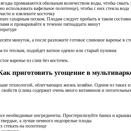
е ягоды промываются обильным количеством воды, чтобы смыть 
 использовать вафельное полотенце), чтобы с них стекла вода
 части и извлеките косточку
ьте сахарным песком. Плодам следует пробыть в таком состоянии
ламя и проваривайте в течение пятнадцати минут
пературе
есяти минуток, а после разложите готовое сливовое варенье в с
ем-то теплым, подойдет ватное одеяло или старый пуховик
стое варенье из слив без косточек.
Как приготовить угощение в мультиварк
льше технологий, облегчающих жизнь хозяйке. Одним из таких и
х свойств (слива содержит очень много витаминов и питательны
все необходимые ингредиенты. Простерилизуйте банки и крышки
 твердые, а лучше немного недозрелые плоды
х стекать на полотенце