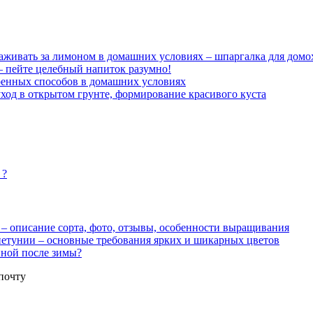
аживать за лимоном в домашних условиях – шпаргалка для домо
 – пейте целебный напиток разумно!
ренных способов в домашних условиях
ход в открытом грунте, формирование красивого куста
 ?
– описание сорта, фото, отзывы, особенности выращивания
петунии – основные требования ярких и шикарных цветов
иной после зимы?
почту