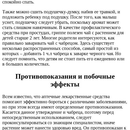
спокойно спать.
Также можно сшить подушечку-думку, набив ее травкой, и
подложить ребенку под подушку. После того, как малыш
уснет, подушечку следует убрать, поскольку аромат может
стать слишком навязчивым. В качестве профилактического
средства при простудах, гриппе полезен чай с растением для
детей старше 2 лет. Многие родители интересуются, как
правильно заваривать чай с чабрецом. Здесь существует
несколько распространенных способов, самый простой из
которых – добавить 1 ч.л чабреца к заварке черного чая. Но
следует помнить, что детям не стоит пить его ежедневно или
в больших количествах.
Противопоказания и побочные
эффекты
Всем известно, что аптечные лекарственные средства
помогают эффективно бороться с различными заболеваниями,
но при этом всегда имеют определенные противопоказания.
Касается данное утверждение и чабреца, поэтому перед
непосредственным использованием, следует
проконсультироваться со знающим специалистом, иначе
растение может нанести здоровью вред. Он противопоказан к