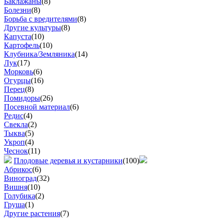
Баклажаны
(8)
Болезни
(8)
Борьба с вредителями
(8)
Другие культуры
(8)
Капуста
(10)
Картофель
(10)
Клубника/Земляника
(14)
Лук
(17)
Морковь
(6)
Огурцы
(16)
Перец
(8)
Помидоры
(26)
Посевной материал
(6)
Редис
(4)
Свекла
(2)
Тыква
(5)
Укроп
(4)
Чеснок
(11)
Плодовые деревья и кустарники
(100)
Абрикос
(6)
Виноград
(32)
Вишня
(10)
Голубика
(2)
Груша
(1)
Другие растения
(7)