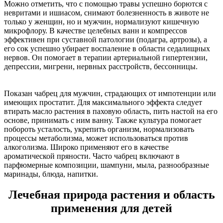
Можно отметить, что с помощью травы успешно борются с
невритами и ишиасом, снимают болезненность в животе не
только у женщин, но и мужчин, нормализуют кишечную
микрофлору. В качестве целебных ванн и компрессов
эффективен при суставной патологии (подагра, артрозы), а
его сок успешно убирает воспаление в области седалищных
нервов. Он помогает в терапии артериальной гипертензии,
депрессии, мигрени, нервных расстройств, бессонницы.
Показан чабрец для мужчин, страдающих от импотенции или
имеющих простатит. Для максимального эффекта следует
втирать масло растения в паховую область, пить настой на его
основе, принимать с ним ванну. Также культура помогает
побороть усталость, укрепить организм, нормализовать
процессы метаболизма, может использоваться против
алкоголизма. Широко применяют его в качестве
ароматической пряности. Часто чабрец включают в
парфюмерные композиции, шампуни, мыла, разнообразные
маринады, блюда, напитки.
Лечебная природа растения и область
применения для детей