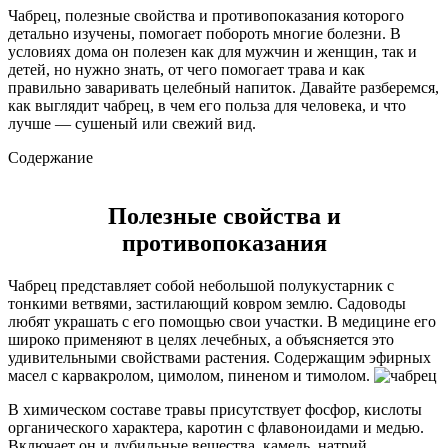
Чабрец, полезные свойства и противопоказания которого
детально изучены, помогает побороть многие болезни. В
условиях дома он полезен как для мужчин и женщин, так и
детей, но нужно знать, от чего помогает трава и как
правильно заваривать целебный напиток. Давайте разберемся,
как выглядит чабрец, в чем его польза для человека, и что
лучше — сушеный или свежий вид.
Содержание
Полезные свойства и
противопоказания
Чабрец представляет собой небольшой полукустарник с
тонкими ветвями, застилающий ковром землю. Садоводы
любят украшать с его помощью свои участки. В медицине его
широко применяют в целях лечебных, а объясняется это
удивительными свойствами растения. Содержащим эфирных
масел с карвакролом, цимолом, пиненом и тимолом.
В химическом составе травы присутствует фосфор, кислоты
органического характера, каротин с флавоноидами и медью.
Включает он и дубильные вещества, камедь, натрий,