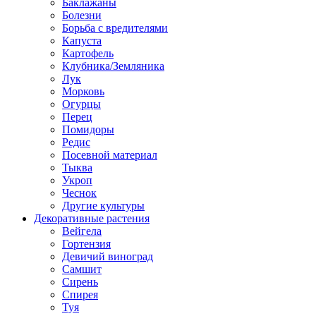
Баклажаны
Болезни
Борьба с вредителями
Капуста
Картофель
Клубника/Земляника
Лук
Морковь
Огурцы
Перец
Помидоры
Редис
Посевной материал
Тыква
Укроп
Чеснок
Другие культуры
Декоративные растения
Вейгела
Гортензия
Девичий виноград
Самшит
Сирень
Спирея
Туя