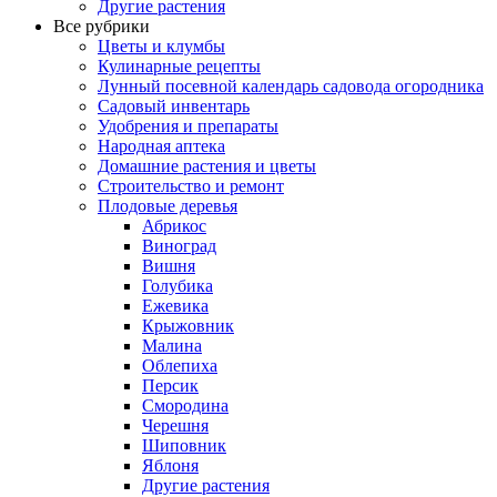
Другие растения
Все рубрики
Цветы и клумбы
Кулинарные рецепты
Лунный посевной календарь садовода огородника
Садовый инвентарь
Удобрения и препараты
Народная аптека
Домашние растения и цветы
Строительство и ремонт
Плодовые деревья
Абрикос
Виноград
Вишня
Голубика
Ежевика
Крыжовник
Малина
Облепиха
Персик
Смородина
Черешня
Шиповник
Яблоня
Другие растения