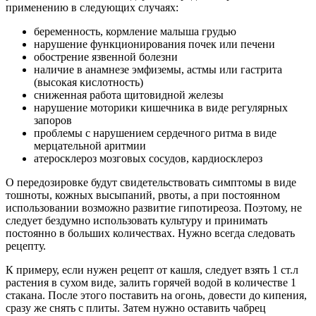
применению в следующих случаях:
беременность, кормление малыша грудью
нарушение функционирования почек или печени
обострение язвенной болезни
наличие в анамнезе эмфиземы, астмы или гастрита
(высокая кислотность)
сниженная работа щитовидной железы
нарушение моторики кишечника в виде регулярных
запоров
проблемы с нарушением сердечного ритма в виде
мерцательной аритмии
атеросклероз мозговых сосудов, кардиосклероз
О передозировке будут свидетельствовать симптомы в виде
тошноты, кожных высыпаний, рвоты, а при постоянном
использовании возможно развитие гипотиреоза. Поэтому, не
следует бездумно использовать культуру и принимать
постоянно в больших количествах. Нужно всегда следовать
рецепту.
К примеру, если нужен рецепт от кашля, следует взять 1 ст.л
растения в сухом виде, залить горячей водой в количестве 1
стакана. После этого поставить на огонь, довести до кипения,
сразу же снять с плиты. Затем нужно оставить чабрец