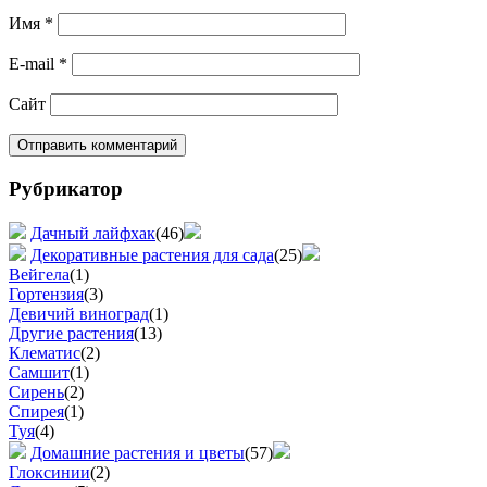
Имя
*
E-mail
*
Сайт
Рубрикатор
Дачный лайфхак
(46)
Декоративные растения для сада
(25)
Вейгела
(1)
Гортензия
(3)
Девичий виноград
(1)
Другие растения
(13)
Клематис
(2)
Самшит
(1)
Сирень
(2)
Спирея
(1)
Туя
(4)
Домашние растения и цветы
(57)
Глоксинии
(2)