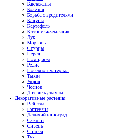
Баклажаны
Болезни
Борьба с вредителями
Капуста
Картофель
Клубника/Земляника
Лук
Морковь
Огурцы
Перец
Помидоры
Редис
Посевной материал
Тыква
Укроп
Чеснок
Другие культуры
Декоративные растения
Вейгела
Гортензия
Девичий виноград
Самшит
Сирень
Спирея
Туя