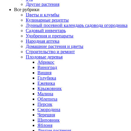
Другие растения
Все рубрики
Цветы и клумбы
Кулинарные рецепты
Лунный посевной календарь садовода огородника
Садовый инвентарь
Удобрения и препараты
Народная аптека
Домашние растения и цветы
Строительство и ремонт
Плодовые деревья
Абрикос
Виноград
Вишня
Голубика
Ежевика
Крыжовник
Малина
Облепиха
Персик
Смородина
Черешня
Шиповник
Яблоня
Другие растения