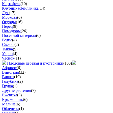
Картофель
(10)
Клубника/Земляника
(14)
Лук
(17)
Морковь
(6)
Огурцы
(16)
Перец
(8)
Помидоры
(26)
Посевной материал
(6)
Редис
(4)
Свекла
(2)
Тыква
(5)
Укроп
(4)
Чеснок
(11)
Плодовые деревья и кустарники
(100)
Абрикос
(6)
Виноград
(32)
Вишня
(10)
Голубика
(2)
Груша
(1)
Другие растения
(7)
Ежевика
(3)
Крыжовник
(6)
Малина
(6)
Облепиха
(1)