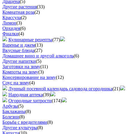
Драцена
(5)
Другие растения
(33)
Комнатная роза
(2)
Крассула
(2)
Лимон
(3)
Орхидея
(6)
Фиалки
(4)
Кулинарные рецепты
(77)
Варенье и джем
(13)
Вкусные блюда
(27)
Домашнее вино и другой алкоголь
(6)
Другие напитки
(5)
Заготовки на зиму
(11)
Компоты на зиму
(3)
Консервирование на зиму
(12)
Соус на зиму
(4)
Лунный посевной календарь садовода огородника
(21)
Народная аптека
(39)
Огородные хитрости
(174)
Арбузы
(5)
Баклажаны
(8)
Болезни
(8)
Борьба с вредителями
(8)
Другие культуры
(8)
Капуста
(10)