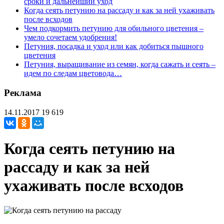
сроки и дальнейший уход
Когда сеять петунию на рассаду и как за ней ухаживать
после всходов
Чем подкормить петунию для обильного цветения –
умело сочетаем удобрения!
Петуния, посадка и уход или как добиться пышного
цветения
Петуния, выращивание из семян, когда сажать и сеять –
идем по следам цветовода…
Реклама
14.11.2017
19 619
Когда сеять петунию на
рассаду и как за ней
ухаживать после всходов