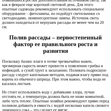
появившиеся ростки дополнительным источником света, так
как в феврале еще короткий световой день. Для этого
опытные садоводы рекомендуют использовать специальное
оборудование – фитолампы, но подойдут светильники со
светодиодами, люминесцентные лампы. Источник света
должен находиться от верхушек рассады не менее чем на 20
см.
Полив рассады – первостепенный
фактор ее правильного роста и
развития
Поскольку баланс влаги в почве чрезвычайно важен,
чрезмерная сырость может привести к появлению грибка и
инфекций, а сухой грунт к засыханию. Поливать подросшую
рассаду следует капельным методом, подавая влагу прямо под
корень из обычного шприца. При этом важно, чтобы вода не
касалась листьев.
Не стоит использовать воду с добавками хлора, лучше
отстоять ее, а температура должна быть не ниже комнатной,
либо чуть теплее. Опытные хозяйки рекомендуют прямо перед
поливом добавить в емкость с водой несколько капель свежего
лимонного сока – это сделает ее мягче.