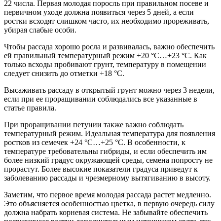
22 числа. Первая молодая поросль при правильном посеве и
первичном уходе должна появиться через 5 дней, а если
ростки всходят слишком часто, их необходимо прореживать,
убирая слабые особи.
Чтобы рассада хорошо росла и развивалась, важно обеспечить
ей правильный температурный режим +20 °С…+23 °С. Как
только всходы пробивают грунт, температуру в помещении
следует снизить до отметки +18 °С.
Высаживать рассаду в открытый грунт можно через 3 недели,
если при ее проращивании соблюдались все указанные в
статье правила.
При проращивании петунии также важно соблюдать
температурный режим. Идеальная температура для появления
ростков из семечек +24 °С…+25 °С. В особенности, к
температуре требовательны гибриды, и если обеспечить им
более низкий градус окружающей среды, семена попросту не
прорастут. Более высокие показатели градуса приведут к
заболеванию рассады и чрезмерному вытягиванию в высоту.
Заметим, что первое время молодая рассада растет медленно.
Это объясняется особенностью цветка, в первую очередь силу
должна набрать корневая система. Не забывайте обеспечить