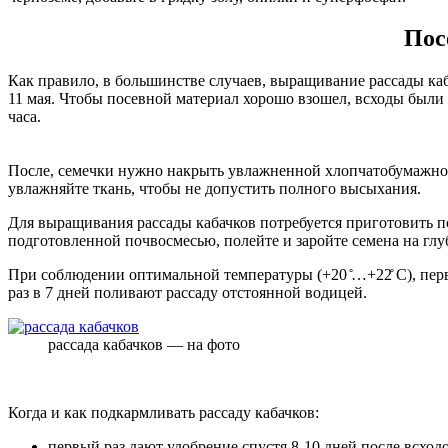
Пос
Как правило, в большинстве случаев, выращивание рассады каб
11 мая. Чтобы посевной материал хорошо взошел, всходы были 
часа.
После, семечки нужно накрыть увлажненной хлопчатобумажной м
увлажняйте ткань, чтобы не допустить полного высыхания.
Для выращивания рассады кабачков потребуется приготовить п
подготовленной почвосмесью, полейте и заройте семена на глуб
При соблюдении оптимальной температуры (+20 ̊…+22̊ С), перв
раз в 7 дней поливают рассаду отстоянной водицей.
рассада кабачков — на фото
Когда и как подкармливать рассаду кабачков:
первый раз дают удобрение спустя 8-10 дней после всходо