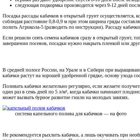
следующая подкормка производится через 9-12 дней посл
Посадка рассады кабачков в открытый грунт осуществляется, ко
соблюдая расстояние 0,8-0,9 м при этом ширина гряды составл
полить Агрикола-5 (разводить по инструкции). Рассаду кабачк
Если решили сеять семена кабачков сразу в открытый грунт, то
завершении посевов, посадки нужно накрыть пленкой или друг
В средней полосе России, на Урале и в Сибири при выращиван
кабачки растут на хорошей удобренной грядке, основу ухода со
Поливать кабачки желательно регулярно, если желаете получи
один раз в семь дней по 5 л/м², когда кабачки начинают плодон
может вызвать бурное развитие гнили на молодых завязях.
система капельного полива для кабачков — на фото
Не рекомендуется рыхлить кабачки, а лишь окучивать при необх