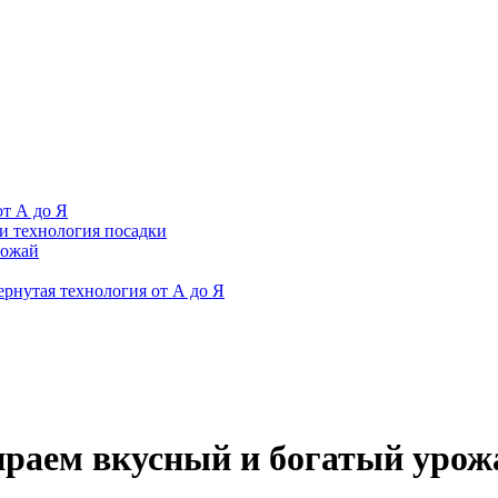
от А до Я
 и технология посадки
рожай
рнутая технология от А до Я
ираем вкусный и богатый урож