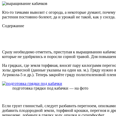
Кто-то тачками вывозит с огорода, а некоторые думают, почему 
растения постоянно болеют, да и урожай не такой, как у сосед
Содержание
Сразу необходимо отметить, приступая к выращиванию кабачков
которые не удобрялись и поросли сорной травой. Для повыше
На грядках, где земля торфяная, вносят пару килограмм перег
золы древесной (данные указаны на один кв. м.). Гряду нужно 
Агрикола-5 и др.). Теперь закройте гряду полиэтиленовой пленк
подготовка грядки под кабачки — на фото
Если грунт глинистый, следует разбавить перегноем, опилками 
добавить плодородной земли, торфяной крошки, перегноя и др
черноземе, добавьте в грядку золу, опилки и суперфосфат.