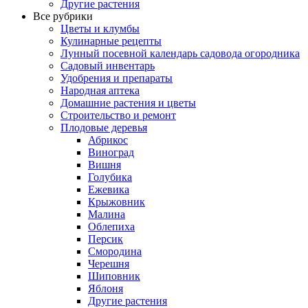
Другие растения
Все рубрики
Цветы и клумбы
Кулинарные рецепты
Лунный посевной календарь садовода огородника
Садовый инвентарь
Удобрения и препараты
Народная аптека
Домашние растения и цветы
Строительство и ремонт
Плодовые деревья
Абрикос
Виноград
Вишня
Голубика
Ежевика
Крыжовник
Малина
Облепиха
Персик
Смородина
Черешня
Шиповник
Яблоня
Другие растения