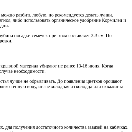
в можно разбить любую, но рекомендуется делать лунки,
егноя, либо использовать органическое удобрение Кормилец и
 дни.
лубина посадки семечек при этом составляет 2-3 см. По
розки.
укрывной материал убирают не ранее 13-16 июня. Когда
 случае необходимости.
истья лучше не обрызгивать. До появления цветков орошают
 только теплую воду, иначе холодная из колодца или скважины
, для получения достаточного количества завязей на кабачках,