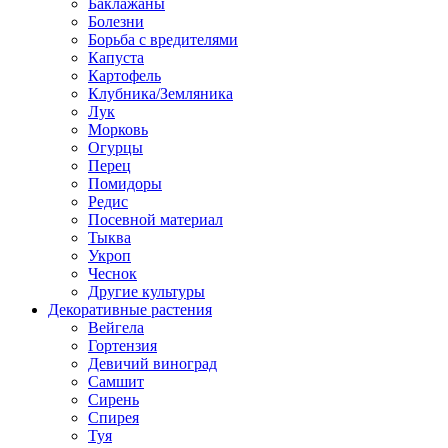
Баклажаны
Болезни
Борьба с вредителями
Капуста
Картофель
Клубника/Земляника
Лук
Морковь
Огурцы
Перец
Помидоры
Редис
Посевной материал
Тыква
Укроп
Чеснок
Другие культуры
Декоративные растения
Вейгела
Гортензия
Девичий виноград
Самшит
Сирень
Спирея
Туя