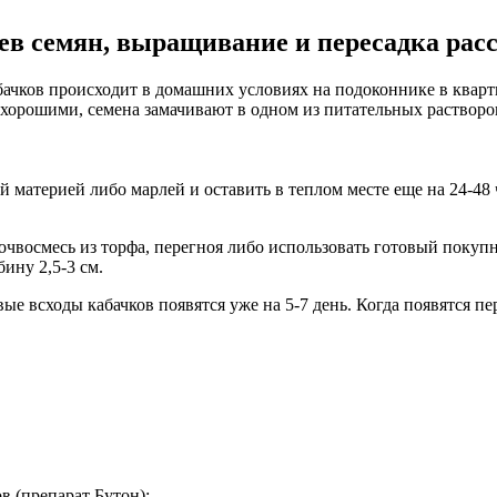
ев семян, выращивание и пересадка рас
ачков происходит в домашних условиях на подоконнике в квартир
хорошими, семена замачивают в одном из питательных растворов 
атерией либо марлей и оставить в теплом месте еще на 24-48 ч
очвосмесь из торфа, перегноя либо использовать готовый покупн
ину 2,5-3 см.
ые всходы кабачков появятся уже на 5-7 день. Когда появятся п
в (препарат Бутон);