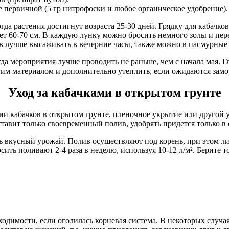
е первичной (5 гр нитрофоски и любое органическое удобрение).
гда растения достигнут возраста 25-30 дней. Грядку для кабачко
яет 60-70 см. В каждую лунку можно бросить немного золы и пер
ов лучше высаживать в вечерние часы, также можно в пасмурные
гда мероприятия лучше проводить не раньше, чем с начала мая. Г
им материалом и дополнительно утеплить, если ожидаются замо
Уход за кабачками в открытом грунте
ии кабачков в открытом грунте, пленочное укрытие или другой 
ставит только своевременный полив, удобрять придется только в
ть вкусный урожай. Полив осуществляют под корень, при этом л
осить поливают 2-4 раза в неделю, используя 10-12 л/м². Берите
одимости, если оголилась корневая система. В некоторых случаях