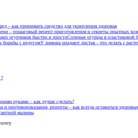
вред – как принимать средство для укрепления здоровья
ни – пошаговый рецепт приготовления и секреты опытных хоз
Соленые огурцы в пластиковой б
У лимона опадают листья – что делать с расте
 ?
воими руками – как лучше сделать?
а и противопоказания, рецепты – как всегда оставаться здоровы
тантной малины
почту