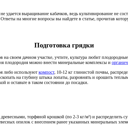
не удается выращивание кабачков, ведь культивирование не соста
а. Ответы на многие вопросы вы найдете в статье, прочитав кото
Подготовка грядки
 на своем дачном участке, учтите, культура любит плодородные
ния плодородия можно внести минеральные комплексы и
органич
ноя либо используют
компост
, 10-12 кг глинистой почвы, распреде
вскопать на глубину штыка лопаты, разровнять и орошить теплым
ой и оставьте в таком состоянии до посадки.
древесными, торфяной крошкой (по 2-3 кг/м²) и распределить су
евесных опилок с внесением ранее указанных минеральных элем