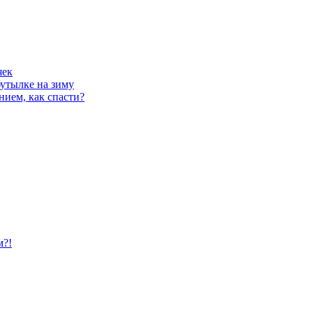
яек
утылке на зиму
нием, как спасти?
м?!