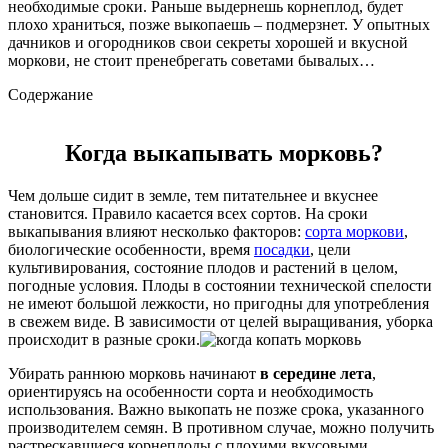
необходимые сроки. Раньше выдернешь корнеплод, будет
плохо храниться, позже выкопаешь – подмерзнет. У опытных
дачников и огородников свои секреты хорошей и вкусной
моркови, не стоит пренебрегать советами бывалых…
Содержание
Когда выкапывать морковь?
Чем дольше сидит в земле, тем питательнее и вкуснее
становится. Правило касается всех сортов. На сроки
выкапывания влияют несколько факторов:
сорта моркови
,
биологические особенности, время
посадки
, цели
культивирования, состояние плодов и растений в целом,
погодные условия. Плоды в состоянии технической спелости
не имеют большой лежкости, но пригодны для употребления
в свежем виде. В зависимости от целей выращивания, уборка
происходит в разные сроки.
Убирать раннюю морковь начинают
в середине лета
,
ориентируясь на особенности сорта и необходимость
использования. Важно выкопать не позже срока, указанного
производителем семян. В противном случае, можно получить
растрескавшиеся корнеплоды с плохими вкусовыми