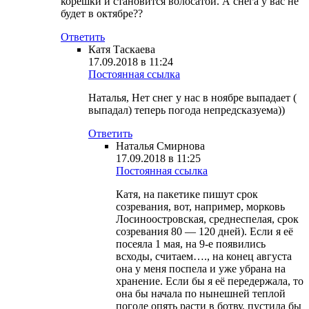
корешки и становится волосатой. А снега у вас не
будет в октябре??
Ответить
Катя Таскаева
17.09.2018 в 11:24
Постоянная ссылка
Наталья, Нет снег у нас в ноябре выпадает (
выпадал) теперь погода непредсказуема))
Ответить
Наталья Смирнова
17.09.2018 в 11:25
Постоянная ссылка
Катя, на пакетике пишут срок
созревания, вот, например, морковь
Лосиноостровская, среднеспелая, срок
созревания 80 — 120 дней). Если я её
посеяла 1 мая, на 9-е появились
всходы, считаем…., на конец августа
она у меня поспела и уже убрана на
хранение. Если бы я её передержала, то
она бы начала по нынешней теплой
погоде опять расти в ботву, пустила бы