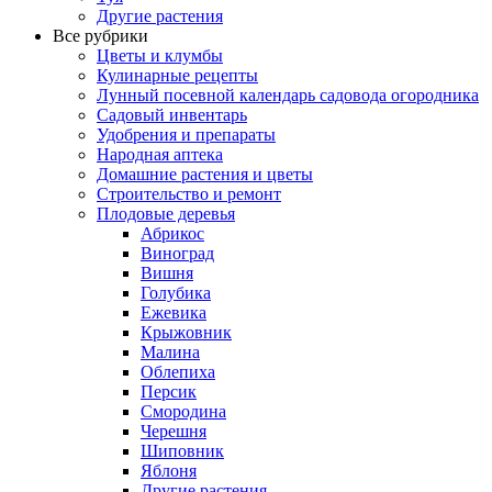
Другие растения
Все рубрики
Цветы и клумбы
Кулинарные рецепты
Лунный посевной календарь садовода огородника
Садовый инвентарь
Удобрения и препараты
Народная аптека
Домашние растения и цветы
Строительство и ремонт
Плодовые деревья
Абрикос
Виноград
Вишня
Голубика
Ежевика
Крыжовник
Малина
Облепиха
Персик
Смородина
Черешня
Шиповник
Яблоня
Другие растения