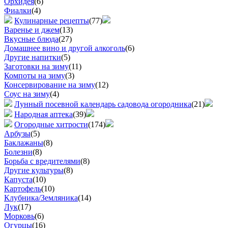
Орхидея
(6)
Фиалки
(4)
Кулинарные рецепты
(77)
Варенье и джем
(13)
Вкусные блюда
(27)
Домашнее вино и другой алкоголь
(6)
Другие напитки
(5)
Заготовки на зиму
(11)
Компоты на зиму
(3)
Консервирование на зиму
(12)
Соус на зиму
(4)
Лунный посевной календарь садовода огородника
(21)
Народная аптека
(39)
Огородные хитрости
(174)
Арбузы
(5)
Баклажаны
(8)
Болезни
(8)
Борьба с вредителями
(8)
Другие культуры
(8)
Капуста
(10)
Картофель
(10)
Клубника/Земляника
(14)
Лук
(17)
Морковь
(6)
Огурцы
(16)