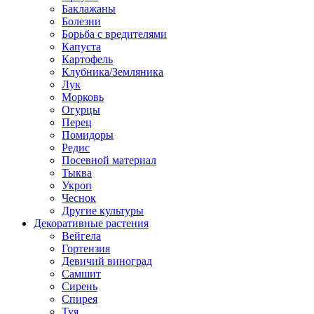
Баклажаны
Болезни
Борьба с вредителями
Капуста
Картофель
Клубника/Земляника
Лук
Морковь
Огурцы
Перец
Помидоры
Редис
Посевной материал
Тыква
Укроп
Чеснок
Другие культуры
Декоративные растения
Вейгела
Гортензия
Девичий виноград
Самшит
Сирень
Спирея
Туя