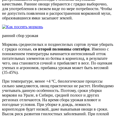
качествами. Ранние овощи убираются с грядки выборочно,
для употребления в свежем виде по мере потребности. Чтобы
не допустить появления и распространения морковной мухи,
образовавшиеся ямки засыпают землей.
ранний сбор урожая
Морковь среднеспелых и позднеспелых сортов лучше убирать
с грядки осенью,
со второй половины сентября
. Именно с
понижением температуры начинается интенсивный отток
питательных элементов из ботвы в корнеплод, в результате
чего, она становится сочной и прибавляет в весе. По оценкам
ученых и агрономов, прибавка урожая может быть весомой
(35-45%).
При температуре, менее +4 ºС, биологические процессы
сильно замедляются, овощ практически не растет. Необходимо
учитывать данную особенность. Поэтому, сроки уборки
моркови на Урале, в Сибири, средней полосе и других
регионах отличаются. На время сбора урожая влияют и
погодные условия. При уборке в дождь, лежкость
корнеплодов будет низкой, даже выкапывая овощи в сроки.
Высок риск развития гнилостных заболеваний. При плохой