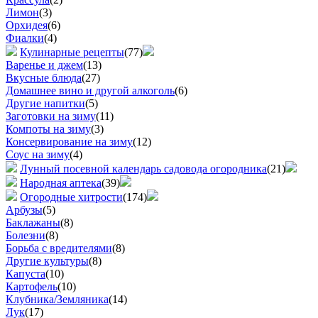
Лимон
(3)
Орхидея
(6)
Фиалки
(4)
Кулинарные рецепты
(77)
Варенье и джем
(13)
Вкусные блюда
(27)
Домашнее вино и другой алкоголь
(6)
Другие напитки
(5)
Заготовки на зиму
(11)
Компоты на зиму
(3)
Консервирование на зиму
(12)
Соус на зиму
(4)
Лунный посевной календарь садовода огородника
(21)
Народная аптека
(39)
Огородные хитрости
(174)
Арбузы
(5)
Баклажаны
(8)
Болезни
(8)
Борьба с вредителями
(8)
Другие культуры
(8)
Капуста
(10)
Картофель
(10)
Клубника/Земляника
(14)
Лук
(17)