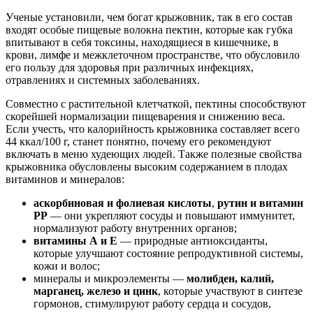
Ученые установили, чем богат крыжовник, так в его состав
входят особые пищевые волокна пектин, которые как губка
впитывают в себя токсины, находящиеся в кишечнике, в
крови, лимфе и межклеточном пространстве, что обусловило
его пользу для здоровья при различных инфекциях,
отравлениях и системных заболеваниях.
Совместно с растительной клетчаткой, пектины способствуют
скорейшей нормализации пищеварения и снижению веса.
Если учесть, что калорийность крыжовника составляет всего
44 ккал/100 г, станет понятно, почему его рекомендуют
включать в меню худеющих людей. Также полезные свойства
крыжовника обусловлены высоким содержанием в плодах
витаминов и минералов:
аскорбиновая и фолиевая кислоты
,
рутин и витамин
РР
— они укрепляют сосуды и повышают иммунитет,
нормализуют работу внутренних органов;
витамины А и Е
— природные антиоксиданты,
которые улучшают состояние репродуктивной системы,
кожи и волос;
минералы и микроэлементы —
молибден, калий,
марганец, железо и цинк
, которые участвуют в синтезе
гормонов, стимулируют работу сердца и сосудов,