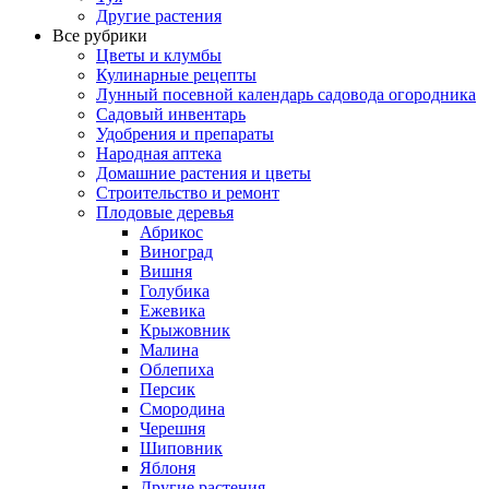
Другие растения
Все рубрики
Цветы и клумбы
Кулинарные рецепты
Лунный посевной календарь садовода огородника
Садовый инвентарь
Удобрения и препараты
Народная аптека
Домашние растения и цветы
Строительство и ремонт
Плодовые деревья
Абрикос
Виноград
Вишня
Голубика
Ежевика
Крыжовник
Малина
Облепиха
Персик
Смородина
Черешня
Шиповник
Яблоня
Другие растения