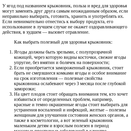
У ягод под названием крыжовник, польза и вред для здоровья
могут заменять друг друга самым неожиданным образом, если
неправильно выбирать, готовить, хранить и употреблять их.
Если невнимательно отнестись к выбору продукта, его
использование в лучшем случае не окажет оздоравливающего
действия, в худшем — вызовет отравление.
Как выбрать полезный для здоровья крыжовник:
Ягоды должны быть зрелыми, с полупрозрачной
кожицей, через которую видны косточки, свежие ягоды
упругие, без вмятин и болячек на поверхности;
Если приобретается замороженный крыжовник, стоит
брать не смерзшиеся комками ягоды и особое внимание
на срок изготовления — полезные свойства
крыжовника ослабевают через 3 месяца после глубокой
заморозки;
На цвет плодов стоит обращать внимания тем, кто хочет
избавиться от определенных проблем, например,
красные и темно окрашенные ягоды стоит выбирать для
устранения воспалений и инфекций, желтые – полезны
женщинам для улучшения состояния женских органов, а
также в косметологии, а вот зеленый крыжовник
маленьким детям и взрослым полезен в период
массовых простудных заболеваний в качестве