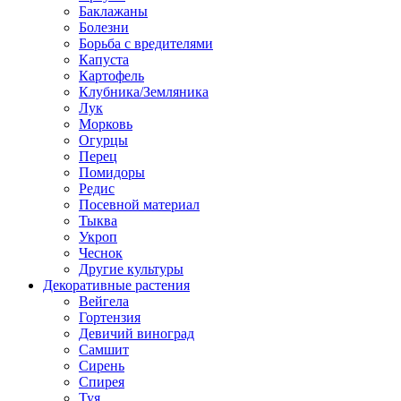
Баклажаны
Болезни
Борьба с вредителями
Капуста
Картофель
Клубника/Земляника
Лук
Морковь
Огурцы
Перец
Помидоры
Редис
Посевной материал
Тыква
Укроп
Чеснок
Другие культуры
Декоративные растения
Вейгела
Гортензия
Девичий виноград
Самшит
Сирень
Спирея
Туя