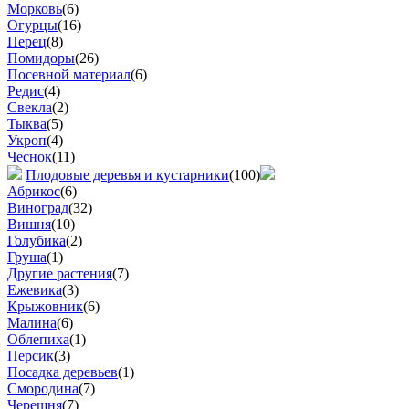
Морковь
(6)
Огурцы
(16)
Перец
(8)
Помидоры
(26)
Посевной материал
(6)
Редис
(4)
Свекла
(2)
Тыква
(5)
Укроп
(4)
Чеснок
(11)
Плодовые деревья и кустарники
(100)
Абрикос
(6)
Виноград
(32)
Вишня
(10)
Голубика
(2)
Груша
(1)
Другие растения
(7)
Ежевика
(3)
Крыжовник
(6)
Малина
(6)
Облепиха
(1)
Персик
(3)
Посадка деревьев
(1)
Смородина
(7)
Черешня
(7)