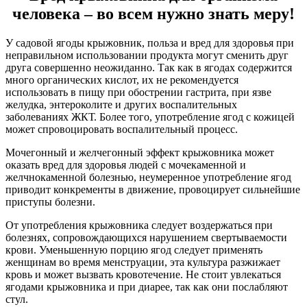
человека – во всем нужно знать меру!
У садовой ягоды крыжовник, польза и вред для здоровья при
неправильном использовании продукта могут сменить друг
друга совершенно неожиданно. Так как в ягодах содержится
много органических кислот, их не рекомендуется
использовать в пищу при обострении гастрита, при язве
желудка, энтероколите и других воспалительных
заболеваниях ЖКТ. Более того, употребление ягод с кожицей
может спровоцировать воспалительный процесс.
Мочегонный и желчегонный эффект крыжовника может
оказать вред для здоровья людей с мочекаменной и
желчнокаменной болезнью, неумеренное употребление ягод
приводит конкременты в движение, провоцирует сильнейшие
приступы болезни.
От употребления крыжовника следует воздержаться при
болезнях, сопровождающихся нарушением свертываемости
крови. Уменьшенную порцию ягод следует применять
женщинам во время менструации, эта культура разжижает
кровь и может вызвать кровотечение. Не стоит увлекаться
ягодами крыжовника и при диарее, так как они послабляют
стул.