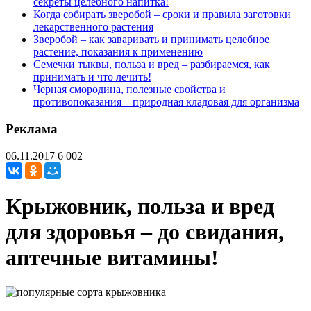
секреты целебного напитка!
Когда собирать зверобой – сроки и правила заготовки
лекарственного растения
Зверобой – как заваривать и принимать целебное
растение, показания к применению
Семечки тыквы, польза и вред – разбираемся, как
принимать и что лечить!
Черная смородина, полезные свойства и
противопоказания – природная кладовая для организма
Реклама
06.11.2017
6 002
Крыжовник, польза и вред
для здоровья – до свидания,
аптечные витамины!