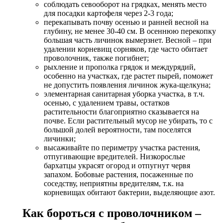
соблюдать севооборот на грядках, менять место
для посадки картофеля через 2-3 года;
перекапывать почву осенью и ранней весной на
глубину, не менее 30-40 см. В осеннюю перекопку
большая часть личинок вымерзнет. Весной – при
удалении корневищ сорняков, где часто обитает
проволочник, также погибнет;
рыхление и прополка грядок и междурядий,
особенно на участках, где растет пырей, поможет
не допустить появления личинок жука-щелкуна;
элементарная санитарная уборка участка, в т.ч.
осенью, с удалением травы, остатков
растительности благоприятно сказывается на
почве. Если растительный мусор не убирать, то с
большой долей вероятности, там поселятся
личинки;
высаживайте по периметру участка растения,
отпугивающие вредителей. Низкорослые
бархатцы украсят огород и отпугнут червя
запахом. Бобовые растения, посаженные по
соседству, неприятны вредителям, т.к. на
корневищах обитают бактерии, выделяющие азот.
Как бороться с проволочником –