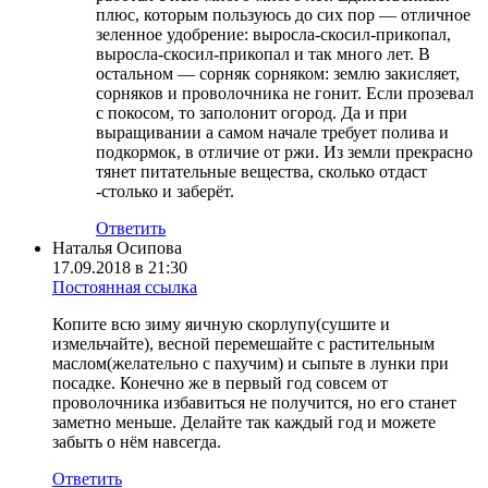
плюс, которым пользуюсь до сих пор — отличное
зеленное удобрение: выросла-скосил-прикопал,
выросла-скосил-прикопал и так много лет. В
остальном — сорняк сорняком: землю закисляет,
сорняков и проволочника не гонит. Если прозевал
с покосом, то заполонит огород. Да и при
выращивании а самом начале требует полива и
подкормок, в отличие от ржи. Из земли прекрасно
тянет питательные вещества, сколько отдаст
-столько и заберёт.
Ответить
Наталья Осипова
17.09.2018 в 21:30
Постоянная ссылка
Копите всю зиму яичную скорлупу(сушите и
измельчайте), весной перемешайте с растительным
маслом(желательно с пахучим) и сыпьте в лунки при
посадке. Конечно же в первый год совсем от
проволочника избавиться не получится, но его станет
заметно меньше. Делайте так каждый год и можете
забыть о нём навсегда.
Ответить