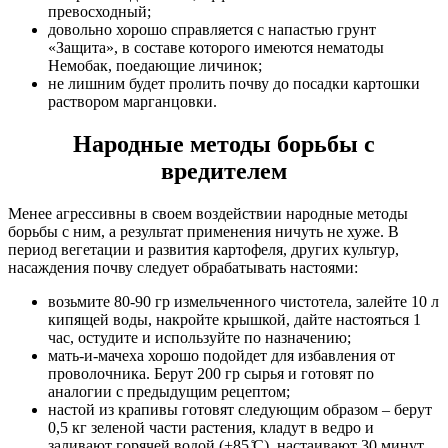
превосходный;
довольно хорошо справляется с напастью грунт
«Защита», в составе которого имеются нематоды
Немобак, поедающие личинок;
не лишним будет пролить почву до посадки картошки
раствором марганцовки.
Народные методы борьбы с
вредителем
Менее агрессивны в своем воздействии народные методы
борьбы с ним, а результат применения ничуть не хуже. В
период вегетации и развития картофеля, других культур,
насаждения почву следует обрабатывать настоями:
возьмите 80-90 гр измельченного чистотела, залейте 10 л
кипящей воды, накройте крышкой, дайте настояться 1
час, остудите и используйте по назначению;
мать-и-мачеха хорошо подойдет для избавления от
проволочника. Берут 200 гр сырья и готовят по
аналогии с предыдущим рецептом;
настой из крапивы готовят следующим образом – берут
0,5 кг зеленой части растения, кладут в ведро и
заливают горячей водой (+85 ̊С), настаивают 30 минут.