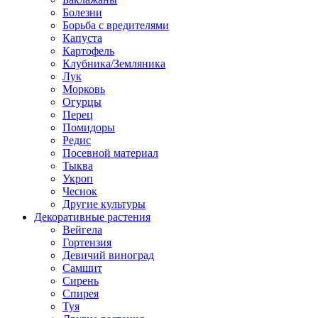
Болезни
Борьба с вредителями
Капуста
Картофель
Клубника/Земляника
Лук
Морковь
Огурцы
Перец
Помидоры
Редис
Посевной материал
Тыква
Укроп
Чеснок
Другие культуры
Декоративные растения
Вейгела
Гортензия
Девичий виноград
Самшит
Сирень
Спирея
Туя