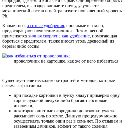
огородов, где земли кислые и сырые. Одновременно борясь с
вредителем, вы оздоравливаете почву, улучшаете
механический состав и нейтрализуете повышенный уровень
Ph.
Кроме того,
азотные удобрения
, вносимые в землю,
предотвращают появление личинок. Летом, весной
применяется
яичная скорлупа как удобрение
, помогающая
бороться с вредителем, также вносят уголь древесный из
березы либо сосны.
проволочник на картошке, как же от него избавиться
Существует еще несколько хитростей и методов, которые
весьма эффективны:
при посадке картошки в лунку кладут примерно одну
горсть луковой шелухи либо бросают сосновые
иголочки;
некоторые опытные огородники до вскопки участка
рассыпают соль по земле. Данную процедуру можно
осуществлять только один раз в семь лет. По отзывам и
заверениям дачников, эффект от такого соления