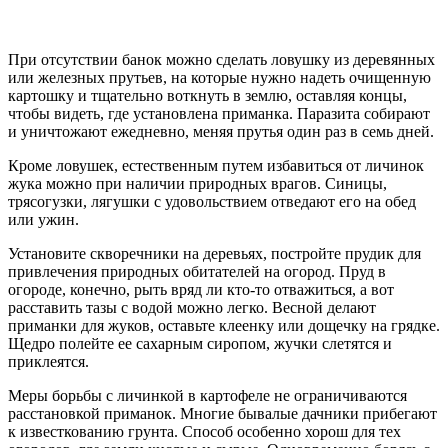
При отсутствии банок можно сделать ловушку из деревянных
или железных прутьев, на которые нужно надеть очищенную
картошку и тщательно воткнуть в землю, оставляя концы,
чтобы видеть, где установлена приманка. Паразита собирают
и уничтожают ежедневно, меняя прутья один раз в семь дней.
Кроме ловушек, естественным путем избавиться от личинок
жука можно при наличии природных врагов. Синицы,
трясогузки, лягушки с удовольствием отведают его на обед
или ужин.
Установите скворечники на деревьях, постройте прудик для
привлечения природных обитателей на огород. Пруд в
огороде, конечно, рыть вряд ли кто-то отважиться, а вот
расставить тазы с водой можно легко. Весной делают
приманки для жуков, оставьте клеенку или дощечку на грядке.
Щедро полейте ее сахарным сиропом, жучки слетятся и
приклеятся.
Меры борьбы с личинкой в картофеле не ограничиваются
расстановкой приманок. Многие бывалые дачники прибегают
к известкованию грунта. Способ особенно хорош для тех