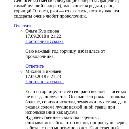
Сею осенью смесью следующие сидераты : фацелия (
самый лучший сидерат), маслянистая редька, рапс,
горчица! От овса, ржи — отказалась , потому как эти
сидераты очень любит проволочник.
Ответить
Ольга Кузнецова
17.09.2018 в 21:22
Постоянная ссылка
Сею каждый год горчицу, избавилась от
проволочника.
Ответить
Михаил Николаев
17.09.2018 в 21:23
Постоянная ссылка
Если о горчице, то я её сею рано весной — осенью
не всегда получается. Осенью сею рожь — пользы
больше, сорняки исчезли, земля аки пух стала, да и
ржаная солома лучше всякой иной травы при
использовании как мульча.
Чудодейственные свойства горчицы,
описываемые абсолютно всеми, попросту не верю:
работал с нею много-много лет. Единственный