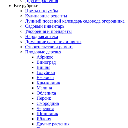
Другие растения
Все рубрики
Цветы и клумбы
Кулинарные рецепты
Лунный посевной календарь садовода огородника
Садовый инвентарь
Удобрения и препараты
Народная аптека
Домашние растения и цветы
Строительство и ремонт
Плодовые деревья
Абрикос
Виноград
Вишня
Голубика
Ежевика
Крыжовник
Малина
Облепиха
Персик
Смородина
Черешня
Шиповник
Яблоня
Другие растения