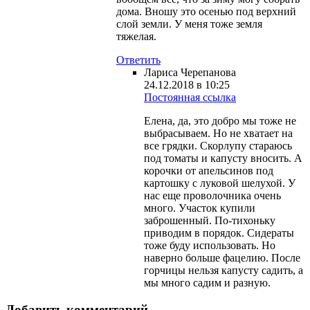
дома. Вношу это осенью под верхний
слой земли. У меня тоже земля
тяжелая.
Ответить
Лариса Черепанова
24.12.2018 в 10:25
Постоянная ссылка
Елена, да, это добро мы тоже не
выбрасываем. Но не хватает на
все грядки. Скорлупу стараюсь
под томаты и капусту вносить. А
корочки от апельсинов под
картошку с луковой шелухой. У
нас еще проволочника очень
много. Участок купили
заброшенный. По-тихоньку
приводим в порядок. Сидераты
тоже буду использовать. Но
наверно больше фацелию. После
горчицы нельзя капусту садить, а
мы много садим и разную.
Добавить комментарий