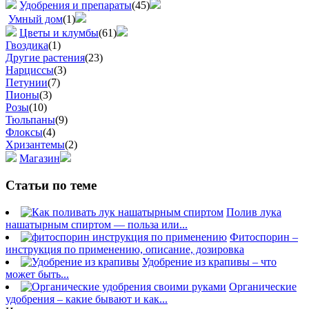
Удобрения и препараты
(45)
Умный дом
(1)
Цветы и клумбы
(61)
Гвоздика
(1)
Другие растения
(23)
Нарциссы
(3)
Петунии
(7)
Пионы
(3)
Розы
(10)
Тюльпаны
(9)
Флоксы
(4)
Хризантемы
(2)
Магазин
Статьи по теме
Полив лука
нашатырным спиртом — польза или...
Фитоспорин –
инструкция по применению, описание, дозировка
Удобрение из крапивы – что
может быть...
Органические
удобрения – какие бывают и как...