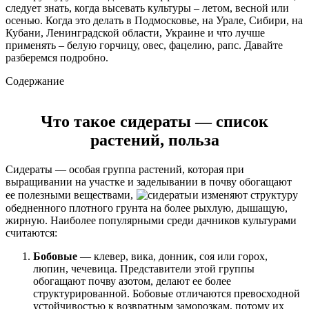
следует знать, когда высевать культуры – летом, весной или
осенью. Когда это делать в Подмосковье, на Урале, Сибири, на
Кубани, Ленинградской области, Украине и что лучше
применять – белую горчицу, овес, фацелию, рапс. Давайте
разберемся подробно.
Содержание
Что такое сидераты — список
растений, польза
Сидераты — особая группа растений, которая при
выращивании на участке и заделывании в почву обогащают
ее полезными веществами,
и изменяют структуру
обедненного плотного грунта на более рыхлую, дышащую,
жирную. Наиболее популярными среди дачников культурами
считаются:
Бобовые
— клевер, вика, донник, соя или горох,
люпин, чечевица. Представители этой группы
обогащают почву азотом, делают ее более
структурированной. Бобовые отличаются превосходной
устойчивостью к возвратным заморозкам, потому их