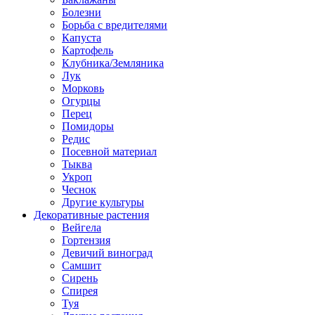
Болезни
Борьба с вредителями
Капуста
Картофель
Клубника/Земляника
Лук
Морковь
Огурцы
Перец
Помидоры
Редис
Посевной материал
Тыква
Укроп
Чеснок
Другие культуры
Декоративные растения
Вейгела
Гортензия
Девичий виноград
Самшит
Сирень
Спирея
Туя