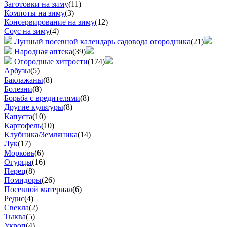
Заготовки на зиму
(11)
Компоты на зиму
(3)
Консервирование на зиму
(12)
Соус на зиму
(4)
Лунный посевной календарь садовода огородника
(21)
Народная аптека
(39)
Огородные хитрости
(174)
Арбузы
(5)
Баклажаны
(8)
Болезни
(8)
Борьба с вредителями
(8)
Другие культуры
(8)
Капуста
(10)
Картофель
(10)
Клубника/Земляника
(14)
Лук
(17)
Морковь
(6)
Огурцы
(16)
Перец
(8)
Помидоры
(26)
Посевной материал
(6)
Редис
(4)
Свекла
(2)
Тыква
(5)
Укроп
(4)