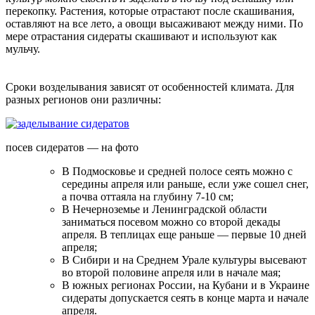
перекопку. Растения, которые отрастают после скашивания,
оставляют на все лето, а овощи высаживают между ними. По
мере отрастания сидераты скашивают и используют как
мульчу.
Сроки возделывания зависят от особенностей климата. Для
разных регионов они различны:
посев сидератов — на фото
В Подмосковье и средней полосе сеять можно с
середины апреля или раньше, если уже сошел снег,
а почва оттаяла на глубину 7-10 см;
В Нечерноземье и Ленинградской области
заниматься посевом можно со второй декады
апреля. В теплицах еще раньше — первые 10 дней
апреля;
В Сибири и на Среднем Урале культуры высевают
во второй половине апреля или в начале мая;
В южных регионах России, на Кубани и в Украине
сидераты допускается сеять в конце марта и начале
апреля.