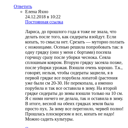
Ответить
Елена Яхно
24.12.2018 в 10:22
Постоянная ссылка
Лариса, до прошлого года я тоже не знала, что
делать после того, как сидераты взойдут. Если
копать, то смысла нет. Срезать — муторно ползать
с ножницами. Осенью решила попробовать так: в
одну грядку (они у меня с бортами) посеяла
горчицу сразу после уборки чеснока. Сеяла
сплошным ковром. Вторую грядку засеяла позже,
после уборки урожая. Взошли очень хорошо. Т.к.,
говорят, нельзя, чтобы сидераты зацвели, я в
первой грядке все порубила лопатой (растения
уже были см 20-30. Не перекопала, а именно
порубила и так все оставила в зиму. На второй
грядке сидераты до зимы взошли только на 10 см.
Я с ними ничего не делала, так и оставила в зиму.
В итоге, весной на обеих грядках земля была
просто пух. За зиму все перегнило, червей полно!
Прошлась плоскорезом и все, копать не надо!
Можно садить культуры.