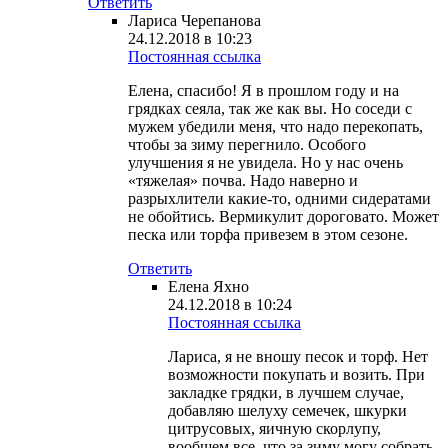
Ответить
Лариса Черепанова
24.12.2018 в 10:23
Постоянная ссылка
Елена, спасибо! Я в прошлом году и на
грядках сеяла, так же как вы. Но соседи с
мужем убедили меня, что надо перекопать,
чтобы за зиму перегнило. Особого
улучшения я не увидела. Но у нас очень
«тяжелая» почва. Надо наверно и
разрыхлители какие-то, одними сидератами
не обойтись. Вермикулит дороговато. Может
песка или торфа привезем в этом сезоне.
Ответить
Елена Яхно
24.12.2018 в 10:24
Постоянная ссылка
Лариса, я не вношу песок и торф. Нет
возможности покупать и возить. При
закладке грядки, в лучшем случае,
добавляю шелуху семечек, шкурки
цитрусовых, яичную скорлупу,
вообщем все, что за зиму могу собрать