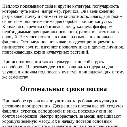
Неплохо показывают себя и другие культуры, популярность
которых чуть ниже, например, гречиха. Она великолепно
разрыхляет почву и снижает ее кислотность. Благодаря таким
свойствам она незаменима для борьбы с килой капусты.
Кроме того, гречиха обогащает почву калием, фосфором,
необходимыми для правильного роста, развития всех видов
овощей. Не менее полезна в плане разрыхления почвы и
фацелия. Этот медонос повышает воздухопроницаемость
глинистого грунта, изгоняет проволочника и других личинок,
повреждающих корни культурных растений.
При использовании таких культур важно соблюдать
севооборот. Не рекомендуется выращивать сидераты для
улучшения почвы под посевы культур, принадлежащих к тому
же семейству.
Оптимальные сроки посева
При выборе сроков важно учитывать требования культур к
условиям произрастания. Для раннего посева весной сгодятся
фацелия, сурепка, рапс яровой и вика, поскольку они не
боятся заморозков, быстро прорастают, за месяц наращивают
хорошую зеленую массу. Их к началу посевов основных
культур можно скосить и заделать в почву под вспашку или