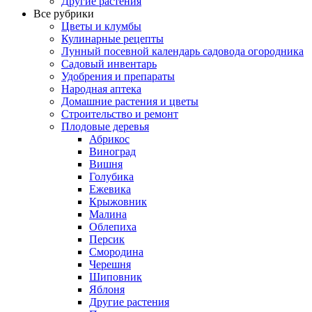
Другие растения
Все рубрики
Цветы и клумбы
Кулинарные рецепты
Лунный посевной календарь садовода огородника
Садовый инвентарь
Удобрения и препараты
Народная аптека
Домашние растения и цветы
Строительство и ремонт
Плодовые деревья
Абрикос
Виноград
Вишня
Голубика
Ежевика
Крыжовник
Малина
Облепиха
Персик
Смородина
Черешня
Шиповник
Яблоня
Другие растения