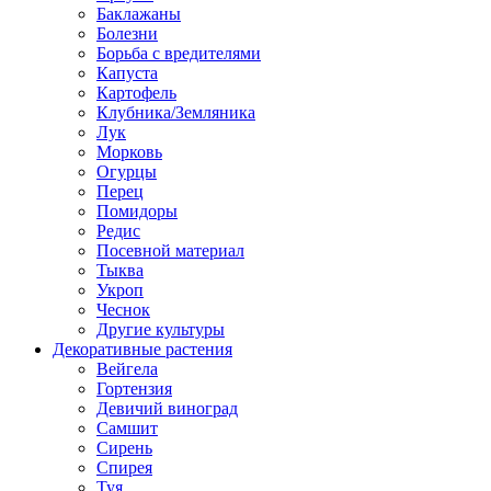
Баклажаны
Болезни
Борьба с вредителями
Капуста
Картофель
Клубника/Земляника
Лук
Морковь
Огурцы
Перец
Помидоры
Редис
Посевной материал
Тыква
Укроп
Чеснок
Другие культуры
Декоративные растения
Вейгела
Гортензия
Девичий виноград
Самшит
Сирень
Спирея
Туя