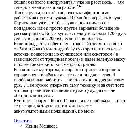
общем без этого инструмента я уже не расстаюсь…. Он
теперь у меня дома и на работе 🙂
Тонкая ручка, они лёгкие, очень комфортно ими
работать женскими руками. Их удобно держать в руке.
Стригу ими уже лет 10… лучше пока ничего не
попадалось или я просто другие варианты больше не
рассматриваю.. Когда купила, цена у них была 1200 руб,
сейчас в районе 2200руб, если не ошибаюсь.
Если попадается побег очень толстый (диаметр ствола
от 5мм и более) уже тогда беру сучкорез и эти толстые
веточки подкорачиваю сучкорезом или секатором ( в
зависимости от толщины побега) и далее зелёную массу
и более тонкие веточки смело обстригаю.
Бензиновые кусторезы, которыми стригут изгороди в
городе очень тяжёлые за счет наличия двигателя. Я
пробовала ими работать….но это точно не для женских
рук….Там нужно ужержать саму технику и за счёт того
что быстро двигаются лезвия нужно умудриться не
обстричь лишнего…
Кусторезы фирмы Бош и Гардена я не пробовала…. (это
те насадки, которые идут в комплекте с
аккумуляторными ножницами), но моим
Ответить
Ирина Машкова