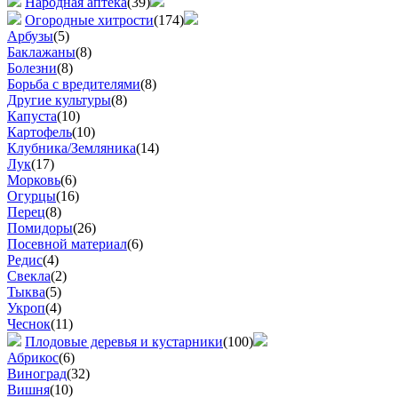
Народная аптека
(39)
Огородные хитрости
(174)
Арбузы
(5)
Баклажаны
(8)
Болезни
(8)
Борьба с вредителями
(8)
Другие культуры
(8)
Капуста
(10)
Картофель
(10)
Клубника/Земляника
(14)
Лук
(17)
Морковь
(6)
Огурцы
(16)
Перец
(8)
Помидоры
(26)
Посевной материал
(6)
Редис
(4)
Свекла
(2)
Тыква
(5)
Укроп
(4)
Чеснок
(11)
Плодовые деревья и кустарники
(100)
Абрикос
(6)
Виноград
(32)
Вишня
(10)