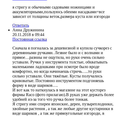
я стригу и обычными садовыми ножницами и
аккумляторными,пользуюсь обеими насадками=все
зависит от толщины веток,размера куста или изгороди
Ответить
Анна Дружинина
20.11.2018 в 09:44
Постоянная ссылка
Сначала я погналась за дешевизной и купила сучкорез с
деревянными ручками. Лезвие было и с волнами и
прямое…разниы не ощутила, но руки очень сильно
уставали. Ручки у инструмента толстые, обхватывать
маленькими ладошками при осмотре было вроде
комфортно, но когда начинаешь стричь…..то руки
сильно уставали. Они тяжёлые. Кусты получались
кривоватые. Постоянно инструментом подгоняешь
форму в виде шариков….
И вот как то наткнулась в магазине на этот кусторез
фирмы Raco (фото прилагаю).В руках уже держать более
удобней из-за того что ручка более тонкая.
Я стригу ими спиреи японские, дерен, пузыреплодники,
хвойные растения , а так же любые другие кустарники в
виде шариков , а так же прямоугольные изгороди, в