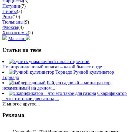
Нарциссы
(3)
Петунии
(7)
Пионы
(3)
Розы
(10)
Тюльпаны
(9)
Флоксы
(4)
Хризантемы
(2)
Магазин
Статьи по теме
Полипропиленовый шпагат – какой бывает и где...
Ручной культиватор
Торнадо
Райдер садовый – минитрактор,
незаменимый на дачном...
Скарификатор
– что это такое для газона,...
И многое другое...
Реклама
Copyright © 2026 Использование материалов проекта