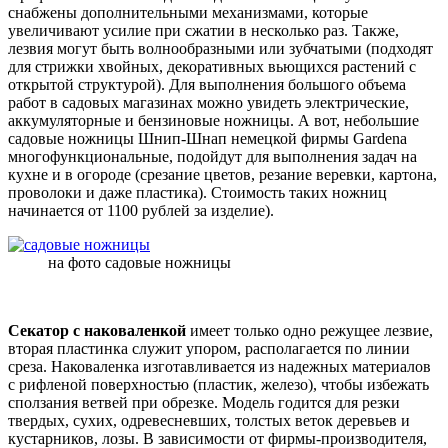
снабжены дополнительными механизмами, которые
увеличивают усилие при сжатии в несколько раз. Также,
лезвия могут быть волнообразными или зубчатыми (подходят
для стрижки хвойных, декоративных вьющихся растений с
открытой структурой). Для выполнения большого объема
работ в садовых магазинах можно увидеть электрические,
аккумуляторные и бензиновые ножницы. А вот, небольшие
садовые ножницы Шнип-Шнап немецкой фирмы Gardena
многофункциональные, подойдут для выполнения задач на
кухне и в огороде (срезание цветов, резание веревки, картона,
проволоки и даже пластика). Стоимость таких ножниц
начинается от 1100 рублей за изделие).
на фото садовые ножницы
Секатор с наковаленкой
имеет только одно режущее лезвие,
вторая пластинка служит упором, располагается по линии
среза. Наковаленка изготавливается из надежных материалов
с рифленой поверхностью (пластик, железо), чтобы избежать
сползания ветвей при обрезке. Модель годится для резки
твердых, сухих, одревесневших, толстых веток деревьев и
кустарников, лозы. В зависимости от фирмы-производителя,