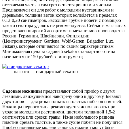
отсекаемая часть, а сам срез остается ровным и чистым.
Предназначен он для работ с молодыми кустарниками и
деревьями, толщина веток которых колеблется в пределах
0,13-0,20 сантиметров. Засохшие грубые побеги с помощью
такого секатора удалять не рекомендуется. Сейчас в магазинах
представлен широкий ассортимент механизмов производства
России, Германии, Швейцарии, Финляндии
(Центроинструмент, Gardena, Wolf-Garten, Brigadier, Lux,
Fiskars), которые отличаются по своим характеристикам.
Минимальная цена за садовый sekator стандартного типа
начинается от 150 рублей за инструмент;
на фото — стандартный секатор
Садовые ножницы
представляют собой прибор с двумя
лезвиями, движущимися навстречу одно к другому. Бывают
двух типов — для резки тонких и толстых побегов и ветвей.
Ножницы первого типа рекомендуется использовать при
уходе за молодыми растениями, цветами толщиной 1,5-2
сантиметра или срезки травы. Из-за небольшого развода
пластин срезать толстые, а также сухие побеги не получится.
Профессиональные модели садовых ножниц могут быть