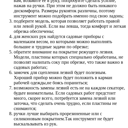
вам, возьмите ее в руку, попробуйте сделать усилие,
нажав на ручки. При этом не должно быть никакого
дискомфорта. Размеры рукояток различны, поэтому
инструмент можно подобрать именно под свою ладонь;
подберите модель, которая позволяет работать правой
или левой рукой. Если вы левша, тогда комфорт и легкая
обрезка обеспечены;
для женских рук найдутся садовые приборы с
маленьким весом, но которыми можно выполнять
большие и трудные задачи по обрезке;
обратите внимание на покрытие режущего лезвия.
Модели, пластины которых специально обработаны, не
позволят налипать соку при обрезке, что также важно в
садовых работах;
замочек для сцепления лезвий будет полезным.
Хороший прибор можно будет положить в карман
рабочей одежды,не боясь пораниться;
возможность замены лезвий есть не на каждом секаторе,
будьте внимательны. Если садовых работ предстоит
много, скорее всего, потребуется замена лезвий или
заточка, что сделать очень трудно, если пластины не
снимаются;
ручки лучше выбирать прорезиненные или с
силиконовым покрытием.Так инструмент не будет
выскальзывать из рук.