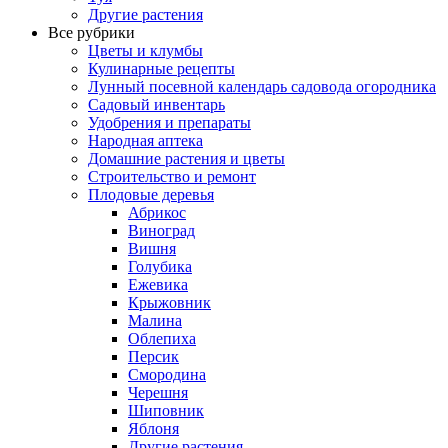
Другие растения
Все рубрики
Цветы и клумбы
Кулинарные рецепты
Лунный посевной календарь садовода огородника
Садовый инвентарь
Удобрения и препараты
Народная аптека
Домашние растения и цветы
Строительство и ремонт
Плодовые деревья
Абрикос
Виноград
Вишня
Голубика
Ежевика
Крыжовник
Малина
Облепиха
Персик
Смородина
Черешня
Шиповник
Яблоня
Другие растения