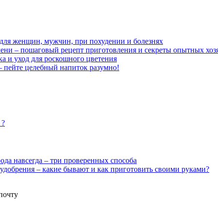
 для женщин, мужчин, при похудении и болезнях
ни – пошаговый рецепт приготовления и секреты опытных хоз
ка и уход для роскошного цветения
 – пейте целебный напиток разумно!
 ?
ода навсегда – три проверенных способа
удобрения – какие бывают и как приготовить своими руками?
почту