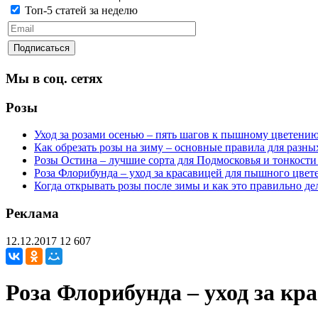
Топ-5 статей за неделю
Мы в соц. сетях
Розы
Уход за розами осенью – пять шагов к пышному цветени
Как обрезать розы на зиму – основные правила для разны
Розы Остина – лучшие сорта для Подмосковья и тонкости
Роза Флорибунда – уход за красавицей для пышного цвет
Когда открывать розы после зимы и как это правильно де
Реклама
12.12.2017
12 607
Роза Флорибунда – уход за кр