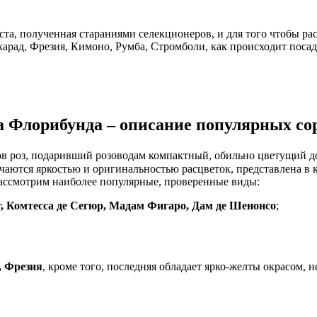
уста, полученная стараниями селекционеров, и для того чтобы 
карад, Фрезия, Кимоно, Румба, Стромболи, как происходит посад
а Флорибунда – описание популярных со
тов роз, подаривший розоводам компактный, обильно цветущий д
чаются яркостью и оригинальностью расцветок, представлена в к
 рассмотрим наиболее популярные, проверенные виды:
, Комтесса де Сегюр, Мадам Фигаро, Дам де Шенонсо
;
, Фрезия
, кроме того, последняя обладает ярко-желты окрасом, 