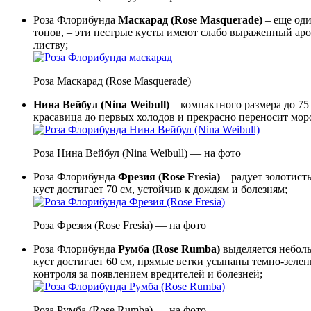
Роза Флорибунда
Маскарад (Rosе Masquerade)
– еще оди
тонов, – эти пестрые кусты имеют слабо выраженный аро
листву;
Роза Маскарад (Rosе Masquerade)
Нина Вейбул (Nina Weibull)
– компактного размера до 75 
красавица до первых холодов и прекрасно переносит моро
Роза Нина Вейбул (Nina Weibull) — на фото
Роза Флорибунда
Фрезия (Rose Fresia)
– радует золотист
куст достигает 70 см, устойчив к дождям и болезням;
Роза Фрезия (Rose Fresia) — на фото
Роза Флорибунда
Румба (Rose Rumba)
выделяется небол
куст достигает 60 см, прямые ветки усыпаны темно-зеле
контроля за появлением вредителей и болезней;
Роза Румба (Rose Rumba) — на фото