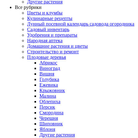
Другие растения
Все рубрики
Цветы и клумбы
Кулинарные рецепты
Лунный посевной календарь садовода огородника
Садовый инвентарь
Удобрения и препараты
Народная аптека
Домашние растения и цветы
Строительство и ремонт
Плодовые деревья
Абрикос
Виноград
Вишня
Голубика
Ежевика
Крыжовник
Малина
Облепиха
Персик
Смородина
Черешня
Шиповник
Яблоня
Другие растения