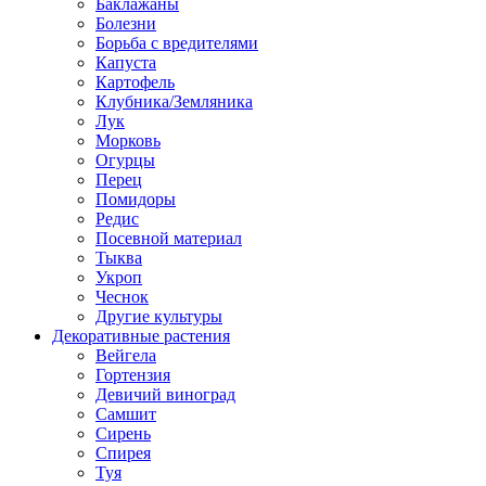
Баклажаны
Болезни
Борьба с вредителями
Капуста
Картофель
Клубника/Земляника
Лук
Морковь
Огурцы
Перец
Помидоры
Редис
Посевной материал
Тыква
Укроп
Чеснок
Другие культуры
Декоративные растения
Вейгела
Гортензия
Девичий виноград
Самшит
Сирень
Спирея
Туя