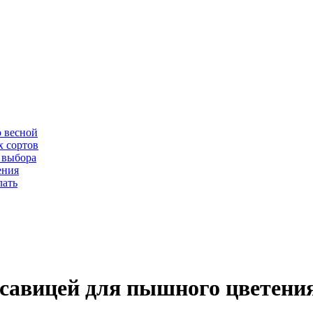
ю весной
х сортов
 выбора
ения
лать
асавицей для пышного цветени