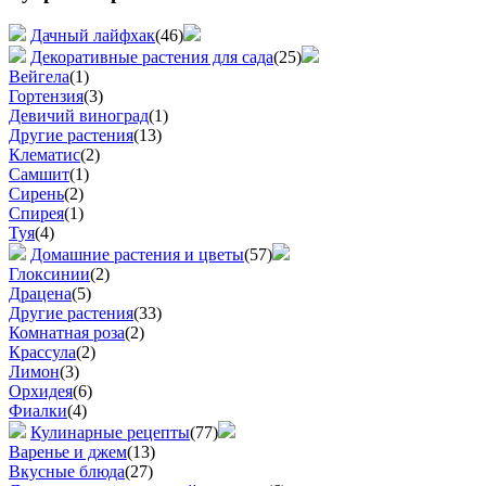
Дачный лайфхак
(46)
Декоративные растения для сада
(25)
Вейгела
(1)
Гортензия
(3)
Девичий виноград
(1)
Другие растения
(13)
Клематис
(2)
Самшит
(1)
Сирень
(2)
Спирея
(1)
Туя
(4)
Домашние растения и цветы
(57)
Глоксинии
(2)
Драцена
(5)
Другие растения
(33)
Комнатная роза
(2)
Крассула
(2)
Лимон
(3)
Орхидея
(6)
Фиалки
(4)
Кулинарные рецепты
(77)
Варенье и джем
(13)
Вкусные блюда
(27)