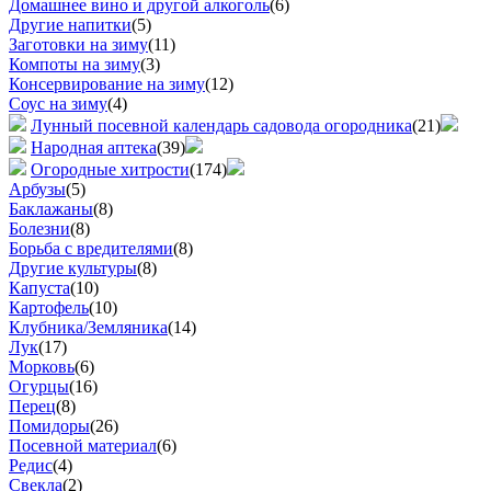
Домашнее вино и другой алкоголь
(6)
Другие напитки
(5)
Заготовки на зиму
(11)
Компоты на зиму
(3)
Консервирование на зиму
(12)
Соус на зиму
(4)
Лунный посевной календарь садовода огородника
(21)
Народная аптека
(39)
Огородные хитрости
(174)
Арбузы
(5)
Баклажаны
(8)
Болезни
(8)
Борьба с вредителями
(8)
Другие культуры
(8)
Капуста
(10)
Картофель
(10)
Клубника/Земляника
(14)
Лук
(17)
Морковь
(6)
Огурцы
(16)
Перец
(8)
Помидоры
(26)
Посевной материал
(6)
Редис
(4)
Свекла
(2)