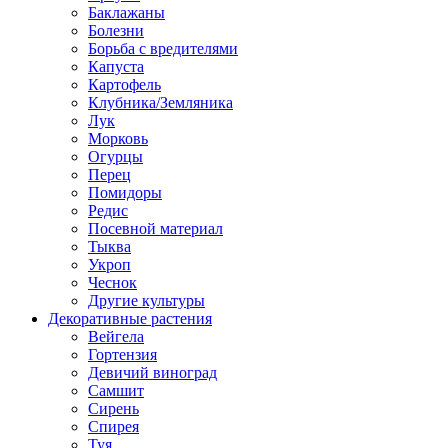
Баклажаны
Болезни
Борьба с вредителями
Капуста
Картофель
Клубника/Земляника
Лук
Морковь
Огурцы
Перец
Помидоры
Редис
Посевной материал
Тыква
Укроп
Чеснок
Другие культуры
Декоративные растения
Вейгела
Гортензия
Девичий виноград
Самшит
Сирень
Спирея
Туя