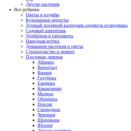
Другие растения
Все рубрики
Цветы и клумбы
Кулинарные рецепты
Лунный посевной календарь садовода огородника
Садовый инвентарь
Удобрения и препараты
Народная аптека
Домашние растения и цветы
Строительство и ремонт
Плодовые деревья
Абрикос
Виноград
Вишня
Голубика
Ежевика
Крыжовник
Малина
Облепиха
Персик
Смородина
Черешня
Шиповник
Яблоня
Другие растения