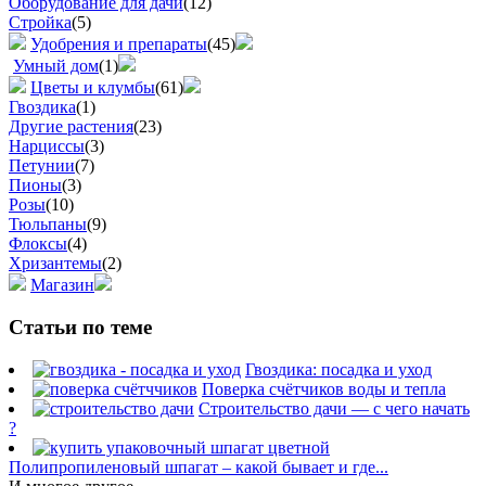
Оборудование для дачи
(12)
Стройка
(5)
Удобрения и препараты
(45)
Умный дом
(1)
Цветы и клумбы
(61)
Гвоздика
(1)
Другие растения
(23)
Нарциссы
(3)
Петунии
(7)
Пионы
(3)
Розы
(10)
Тюльпаны
(9)
Флоксы
(4)
Хризантемы
(2)
Магазин
Статьи по теме
Гвоздика: посадка и уход
Поверка счётчиков воды и тепла
Строительство дачи — с чего начать
?
Полипропиленовый шпагат – какой бывает и где...