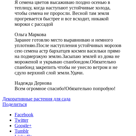
Я семена цветов высаживаю поздно осенью в
теплицу, когда наступают устойчивые холода,
чтобы семена не проросли. Весной там земля
прогревается быстрее и все всходит, никакой
мороки с рассадой
Ольга Маркова
Заранее готовлю место выравниваю и немного
уплотняю.После наступления устойчивых морозов
сею семена астр бархатцев космеи васильки прямо
на подмерзжую землю.Засыпаю землей из дома не
мороженой и укрываю спанбондом.Обязательно
спанбонд закрепить чтобы не унесло ветром и не
сдуло верхний слой земли.Удачи.
Надежда Дернова
Всем огромное спасибо!Обязательно попробую!
Декоративные растения для сада
Поделиться
Facebook
Twitter
Google+
Tumblr