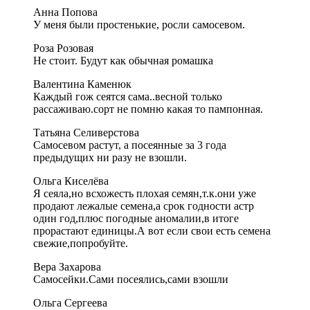
Анна Попова
У меня были простенькие, росли самосевом.
Роза Розовая
Не стоит. Будут как обычная ромашка
Валентина Каменюк
Каждый гож сеятся сама..весной только
рассаживаю.сорт не помню какая то пампонная.
Татьяна Селиверстова
Самосевом растут, а посеянные за 3 года
предыдущих ни разу не взошли.
Ольга Киселёва
Я сеяла,но всхожесть плохая семян,т.к.они уже
продают лежалые семена,а срок годности астр
один год,плюс погодные аномалии,в итоге
прорастают единицы.А вот если свои есть семена
свежие,попробуйте.
Вера Захарова
Самосейки.Сами посеялись,сами взошли
Ольга Сергеева