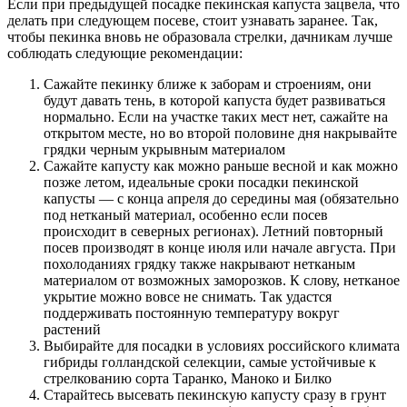
Если при предыдущей посадке пекинская капуста зацвела, что
делать при следующем посеве, стоит узнавать заранее. Так,
чтобы пекинка вновь не образовала стрелки, дачникам лучше
соблюдать следующие рекомендации:
Сажайте пекинку ближе к заборам и строениям, они
будут давать тень, в которой капуста будет развиваться
нормально. Если на участке таких мест нет, сажайте на
открытом месте, но во второй половине дня накрывайте
грядки черным укрывным материалом
Сажайте капусту как можно раньше весной и как можно
позже летом, идеальные сроки посадки пекинской
капусты — с конца апреля до середины мая (обязательно
под нетканый материал, особенно если посев
происходит в северных регионах). Летний повторный
посев производят в конце июля или начале августа. При
похолоданиях грядку также накрывают нетканым
материалом от возможных заморозков. К слову, нетканое
укрытие можно вовсе не снимать. Так удастся
поддерживать постоянную температуру вокруг
растений
Выбирайте для посадки в условиях российского климата
гибриды голландской селекции, самые устойчивые к
стрелкованию сорта Таранко, Маноко и Билко
Старайтесь высевать пекинскую капусту сразу в грунт