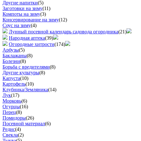
Другие напитки
(5)
Заготовки на зиму
(11)
Компоты на зиму
(3)
Консервирование на зиму
(12)
Соус на зиму
(4)
Лунный посевной календарь садовода огородника
(21)
Народная аптека
(39)
Огородные хитрости
(174)
Арбузы
(5)
Баклажаны
(8)
Болезни
(8)
Борьба с вредителями
(8)
Другие культуры
(8)
Капуста
(10)
Картофель
(10)
Клубника/Земляника
(14)
Лук
(17)
Морковь
(6)
Огурцы
(16)
Перец
(8)
Помидоры
(26)
Посевной материал
(6)
Редис
(4)
Свекла
(2)
Тыква
(5)