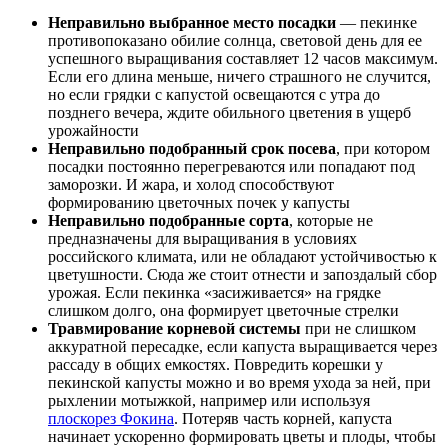
Неправильно выбранное место посадки
— пекинке
противопоказано обилие солнца, световой день для ее
успешного выращивания составляет 12 часов максимум.
Если его длина меньше, ничего страшного не случится,
но если грядки с капустой освещаются с утра до
позднего вечера, ждите обильного цветения в ущерб
урожайности
Неправильно подобранный срок посева
, при котором
посадки постоянно перегреваются или попадают под
заморозки. И жара, и холод способствуют
формированию цветочных почек у капусты
Неправильно подобранные сорта
, которые не
предназначены для выращивания в условиях
российского климата, или не обладают устойчивостью к
цветушности. Сюда же стоит отнести и запоздалый сбор
урожая. Если пекинка «засиживается» на грядке
слишком долго, она формирует цветочные стрелки
Травмирование корневой системы
при не слишком
аккуратной пересадке, если капуста выращивается через
рассаду в общих емкостях. Повредить корешки у
пекинской капусты можно и во время ухода за ней, при
рыхлении мотыжкой, например или используя
плоскорез Фокина
. Потеряв часть корней, капуста
начинает ускоренно формировать цветы и плоды, чтобы