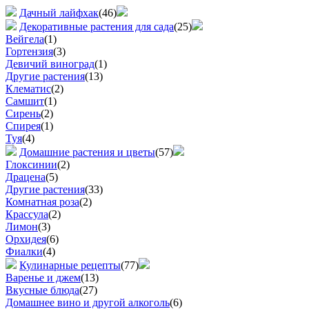
Дачный лайфхак
(46)
Декоративные растения для сада
(25)
Вейгела
(1)
Гортензия
(3)
Девичий виноград
(1)
Другие растения
(13)
Клематис
(2)
Самшит
(1)
Сирень
(2)
Спирея
(1)
Туя
(4)
Домашние растения и цветы
(57)
Глоксинии
(2)
Драцена
(5)
Другие растения
(33)
Комнатная роза
(2)
Крассула
(2)
Лимон
(3)
Орхидея
(6)
Фиалки
(4)
Кулинарные рецепты
(77)
Варенье и джем
(13)
Вкусные блюда
(27)
Домашнее вино и другой алкоголь
(6)