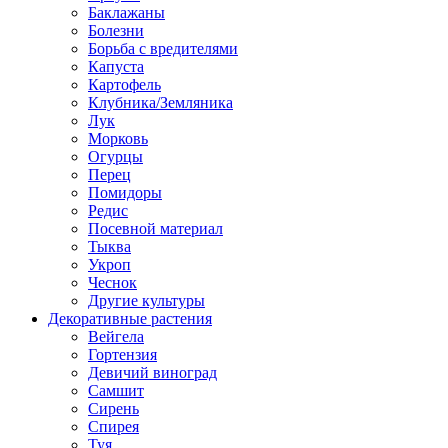
Баклажаны
Болезни
Борьба с вредителями
Капуста
Картофель
Клубника/Земляника
Лук
Морковь
Огурцы
Перец
Помидоры
Редис
Посевной материал
Тыква
Укроп
Чеснок
Другие культуры
Декоративные растения
Вейгела
Гортензия
Девичий виноград
Самшит
Сирень
Спирея
Туя