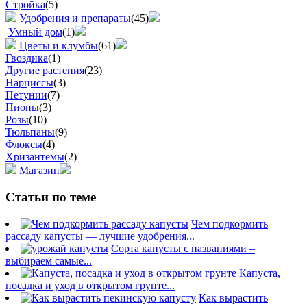
Стройка
(5)
Удобрения и препараты
(45)
Умный дом
(1)
Цветы и клумбы
(61)
Гвоздика
(1)
Другие растения
(23)
Нарциссы
(3)
Петунии
(7)
Пионы
(3)
Розы
(10)
Тюльпаны
(9)
Флоксы
(4)
Хризантемы
(2)
Магазин
Статьи по теме
Чем подкормить
рассаду капусты — лучшие удобрения...
Сорта капусты с названиями –
выбираем самые...
Капуста,
посадка и уход в открытом грунте...
Как вырастить