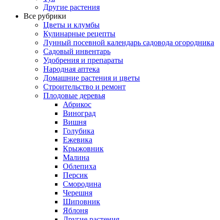
Другие растения
Все рубрики
Цветы и клумбы
Кулинарные рецепты
Лунный посевной календарь садовода огородника
Садовый инвентарь
Удобрения и препараты
Народная аптека
Домашние растения и цветы
Строительство и ремонт
Плодовые деревья
Абрикос
Виноград
Вишня
Голубика
Ежевика
Крыжовник
Малина
Облепиха
Персик
Смородина
Черешня
Шиповник
Яблоня
Другие растения