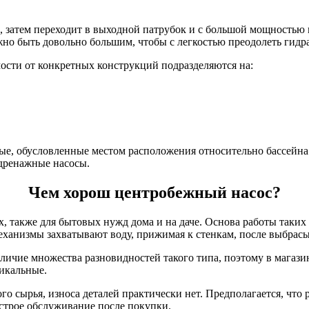
, затем переходит в выходной патрубок и с большой мощностью
жно быть довольно большим, чтобы с легкостью преодолеть гидр
мости от конкретных конструкций подразделяются на:
е, обусловленные местом расположения относительно бассейна 
 дренажные насосы.
Чем хорош центробежный насос?
также для бытовых нужд дома и на даче. Основа работы таких 
еханизмы захватывают воду, прижимая к стенкам, после выбрасы
ичие множества разновидностей такого типа, поэтому в магази
икальные.
о сырья, износа деталей практически нет. Предполагается, что 
строе обслуживание после покупки.