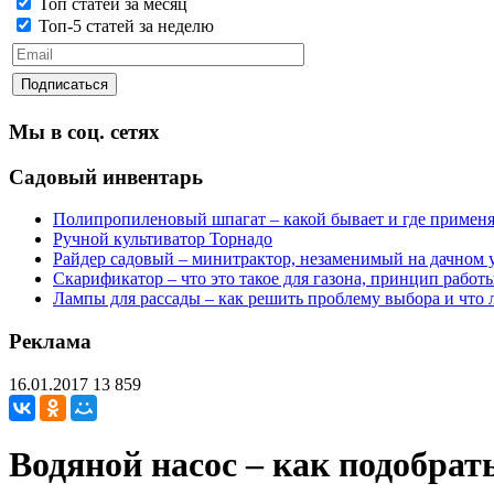
Топ статей за месяц
Топ-5 статей за неделю
Мы в соц. сетях
Садовый инвентарь
Полипропиленовый шпагат – какой бывает и где применя
Ручной культиватор Торнадо
Райдер садовый – минитрактор, незаменимый на дачном 
Скарификатор – что это такое для газона, принцип работ
Лампы для рассады – как решить проблему выбора и что 
Реклама
16.01.2017
13 859
Водяной насос – как подобрат