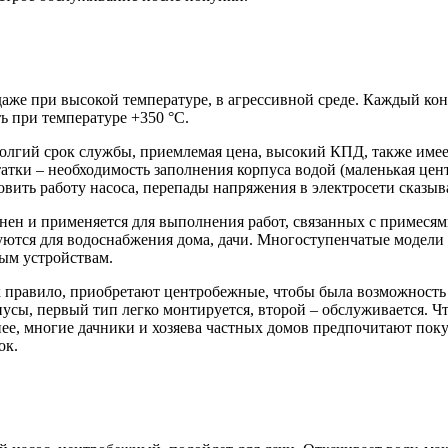
даже при высокой температуре, в агрессивной среде. Каждый ко
ь при температуре +350 °С.
олгий срок службы, приемлемая цена, высокий КПД, также име
атки – необходимость заполнения корпуса водой (маленькая цент
овить работу насоса, перепады напряжения в электросети сказыв
ен и применяется для выполнения работ, связанных с примесям
ются для водоснабжения дома, дачи. Многоступенчатые модели
ым устройствам.
ак правило, приобретают центробежные, чтобы была возможность
ы, первый тип легко монтируется, второй – обслуживается. Чт
енее, многие дачники и хозяева частных домов предпочитают п
ок.