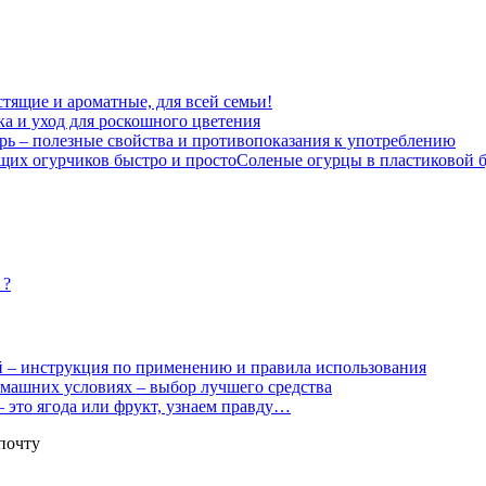
стящие и ароматные, для всей семьи!
ка и уход для роскошного цветения
ь – полезные свойства и противопоказания к употреблению
Соленые огурцы в пластиковой б
 ?
 – инструкция по применению и правила использования
машних условиях – выбор лучшего средства
– это ягода или фрукт, узнаем правду…
почту