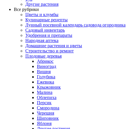
Другие растения
Все рубрики
Цветы и клумбы
Кулинарные рецепты
Лунный посевной календарь садовода огородника
Садовый инвентарь
Удобрения и препараты
Народная аптека
Домашние растения и цветы
Строительство и ремонт
Плодовые деревья
Абрикос
Виноград
Вишня
Голубика
Ежевика
Крыжовник
Малина
Облепиха
Персик
Смородина
Черешня
Шиповник
Яблоня
Другие растения