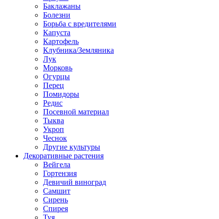
Баклажаны
Болезни
Борьба с вредителями
Капуста
Картофель
Клубника/Земляника
Лук
Морковь
Огурцы
Перец
Помидоры
Редис
Посевной материал
Тыква
Укроп
Чеснок
Другие культуры
Декоративные растения
Вейгела
Гортензия
Девичий виноград
Самшит
Сирень
Спирея
Туя