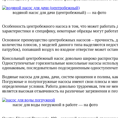
водяной насос для дачи (центробежный) — на фото
Особенность центробежного насоса в том, что может работать 
характеристики и специфику, некоторые образцы могут работат
Основное преимущество центробежных насосов – прочность, д
количества плюсов, у моделей данного типа выделяются недост
патрубок), попавший воздух во входное отверстие может остан
Консольный центробежный насос довольно широко распростран
Одноступенчатые горизонтальные консольные насосы использу
одинаковым, последовательно подсоединенным одноступенчат
Водяные насосы для дома, дачи, систем орошения и полива, к
Погружные и полупогружные насосы имеют свои плюсы и минус
определенные условия. Работа довольно трудоемкая, тем не м
является высокая отзывчивость на различные загрязнения и пес
насос для воды погружной в работе — на фото