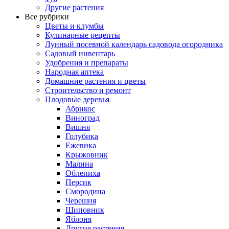
Другие растения
Все рубрики
Цветы и клумбы
Кулинарные рецепты
Лунный посевной календарь садовода огородника
Садовый инвентарь
Удобрения и препараты
Народная аптека
Домашние растения и цветы
Строительство и ремонт
Плодовые деревья
Абрикос
Виноград
Вишня
Голубика
Ежевика
Крыжовник
Малина
Облепиха
Персик
Смородина
Черешня
Шиповник
Яблоня
Другие растения