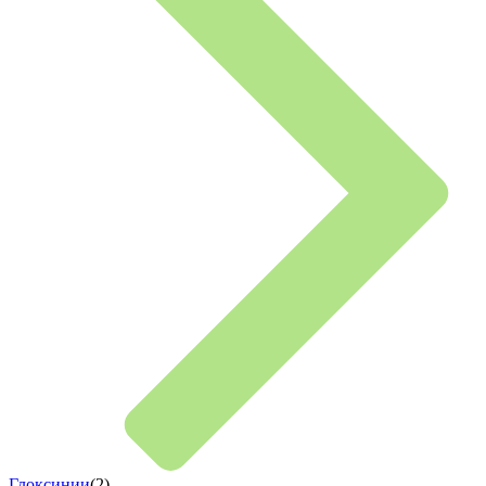
Глоксинии
(2)