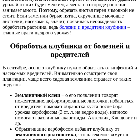
урожай от них будет мелким, а места на огороде растение
занимает много. Поэтому, обрезать листья перед зимовкой не
стоит. Если заметили бурые пятна, скрученные молодые
листочки, насекомых, значит, появилась необходимость
обработать растения, ведь
болезни и вредители клубники
–
главные враги щедрого урожая!
Обработка клубники от болезней и
вредителей
В сентябре, осенью клубнику нужно обрызгать от инфекций и
насекомых-вредителей. Внимательно осмотрите свои
плантации, чаще всего садовая земляника страдает от таких
недугов:
Земляничный клещ
– о его появлении говорят
пожелтевшие, деформированные листочки, избавиться
от вредителя поможет обработка куста после бора
урожая карбофосом (3 ст. л. на ведро воды), неплохо
помогают различные акарициды: Актеллик, Клещевит и
др.
Обрызгивание карбофосом избавит клубнику от
земляничного долгоносика
, это насекомое зимует в