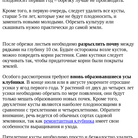
плодоносит первый год – обрезку лучше не производить.
Кроме того, в первую очередь, следует удалить все кусты,
старше 5-ти лет, которые уже не будут плодоносить, и
заменить новыми молодыми. Обрезать культуру или
скашивать нужно практически до самой земли.
После обрезки листьев необходимо
разрыхлить почву
между
рядками на глубину 10 см. Будьте осторожны возле кустов,
можно повредить корни растения. Сами кустики следует
окучивать так, чтобы придаточные корни были покрыты
землей.
Особого рассмотрения требуют
вновь образовавшиеся усы
клубники
. В конце июля или в августе укорените отросшие
усики у ягод первого года. У растений от двух до четырех лет
усики необходимо обрезать по мере появления, они будут
только мешать образованию новых почек. Кроме того,
двухлетние кусты являются наиболее плодоносящими в
сравнении с трехлетними и четырехлетними. Обратите
внимание, речь ведется об обычных сортах садовой
земляники, так как
ремонтантная клубника
имеет свои
особенности выращивания и ухода.
Пятилетние кусты необходимо просто и безжалостно удалить,