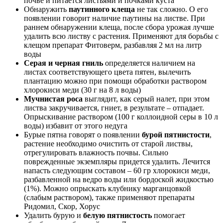
почве и питается листьями и почками куста
Обнаружить
паутинного клеща
не так сложно. О его
появлении говорит наличие паутины на листве. При
раннем обнаружении клеща, после сбора урожая лучше
удалить всю листву с растения. Применяют для борьбы с
клещом препарат Фитоверм, разбавляя 2 мл на литр
воды
Серая и черная гниль
определяется наличием на
листах соответствующего цвета пятен, вылечить
плантацию можно при помощи обработки раствором
хлорокиси меди (30 г на 8 л воды)
Мучнистая роса
выглядит, как серый налет, при этом
листва закручивается, гниет, в результате – отпадает.
Опрыскивание раствором (100 г коллоидной серы в 10 л
воды) избавит от этого недуга
Бурые пятна говорят о появлении
бурой пятнистости
,
растение необходимо очистить от старой листвы,
отрегулировать влажность почвы. Сильно
поврежденные экземпляры придется удалить. Лечится
напасть следующим составом – 60 гр хлорокиси меди,
разбавленной на ведро воды или бордоской жидкостью
(1%). Можно опрыскать клубнику марганцовкой
(слабым раствором), также применяют препараты
Ридомил, Скор, Хорус
Удалить бурую и
белую пятнистость
помогает