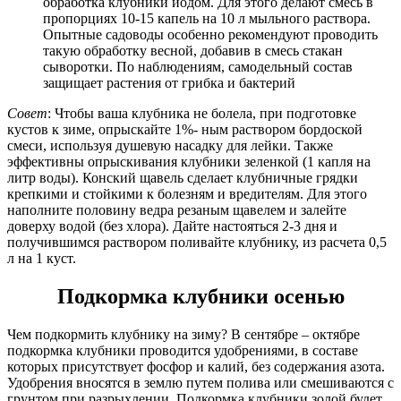
обработка клубники йодом. Для этого делают смесь в
пропорциях 10-15 капель на 10 л мыльного раствора.
Опытные садоводы особенно рекомендуют проводить
такую обработку весной, добавив в смесь стакан
сыворотки. По наблюдениям, самодельный состав
защищает растения от грибка и бактерий
Совет
: Чтобы ваша клубника не болела, при подготовке
кустов к зиме, опрыскайте 1%- ным раствором бордоской
смеси, используя душевую насадку для лейки. Также
эффективны опрыскивания клубники зеленкой (1 капля на
литр воды). Конский щавель сделает клубничные грядки
крепкими и стойкими к болезням и вредителям. Для этого
наполните половину ведра резаным щавелем и залейте
доверху водой (без хлора). Дайте настояться 2-3 дня и
получившимся раствором поливайте клубнику, из расчета 0,5
л на 1 куст.
Подкормка клубники осенью
Чем подкормить клубнику на зиму? В сентябре – октябре
подкормка клубники проводится удобрениями, в составе
которых присутствует фосфор и калий, без содержания азота.
Удобрения вносятся в землю путем полива или смешиваются с
грунтом при разрыхлении. Подкормка клубники золой будет