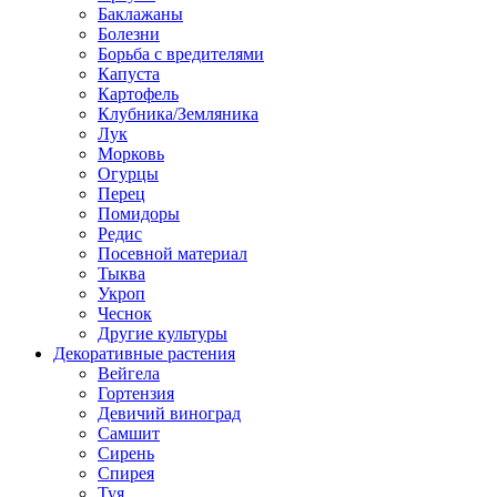
Баклажаны
Болезни
Борьба с вредителями
Капуста
Картофель
Клубника/Земляника
Лук
Морковь
Огурцы
Перец
Помидоры
Редис
Посевной материал
Тыква
Укроп
Чеснок
Другие культуры
Декоративные растения
Вейгела
Гортензия
Девичий виноград
Самшит
Сирень
Спирея
Туя