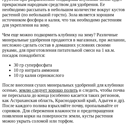
прекрасным народным средством для удобрения. Ее
необходимо рассыпать в небольшом количестве вокруг кустов
растений (по небольшой горсти). Зола является хорошим
источником фосфора и калия, что так необходимо растениям
для укрепления на зиму.
Чем еще можно подкормить клубнику на зиму? Различные
минеральные удобрения продаются в магазинах, при желании,
несложно сделать состав в домашних условиях своими
руками, для приготовления питательной смеси на 1 кв.м.
посадок понадобится:
30 гр суперфосфата
10 гр нитрата аммония
10 гр калия сернокислого
После внесения сухих минеральных удобрений для клубники
осенью,
землю следует хорошо полить
и следить, чтобы почва
не пересыхала до конца (особенно касается таких регионов,
как Астраханская область, Краснодарский край, Адыгея и др).
После каждого полива взрыхляйте почву, пропалывайте от
сорняков. Для сбережения влажности и предотвращения
появления корки на поверхности земли, кусты растения
можно укрыть соломой или торфом.