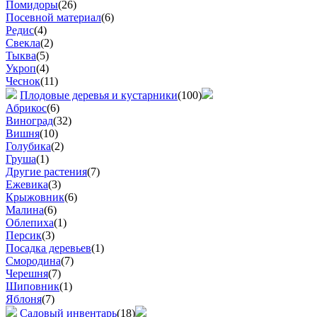
Помидоры
(26)
Посевной материал
(6)
Редис
(4)
Свекла
(2)
Тыква
(5)
Укроп
(4)
Чеснок
(11)
Плодовые деревья и кустарники
(100)
Абрикос
(6)
Виноград
(32)
Вишня
(10)
Голубика
(2)
Груша
(1)
Другие растения
(7)
Ежевика
(3)
Крыжовник
(6)
Малина
(6)
Облепиха
(1)
Персик
(3)
Посадка деревьев
(1)
Смородина
(7)
Черешня
(7)
Шиповник
(1)
Яблоня
(7)
Садовый инвентарь
(18)