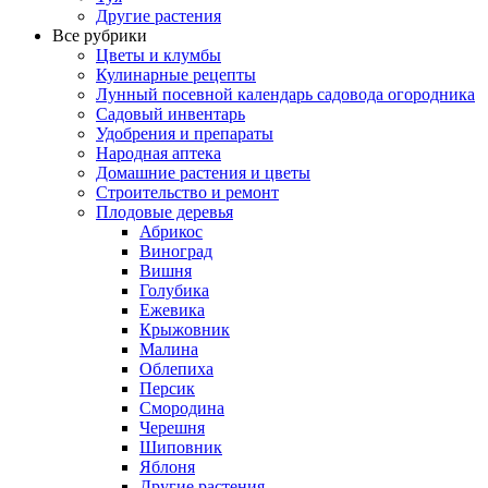
Другие растения
Все рубрики
Цветы и клумбы
Кулинарные рецепты
Лунный посевной календарь садовода огородника
Садовый инвентарь
Удобрения и препараты
Народная аптека
Домашние растения и цветы
Строительство и ремонт
Плодовые деревья
Абрикос
Виноград
Вишня
Голубика
Ежевика
Крыжовник
Малина
Облепиха
Персик
Смородина
Черешня
Шиповник
Яблоня
Другие растения