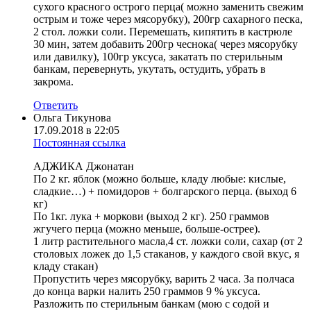
сухого красного острого перца( можно заменить свежим
острым и тоже через мясорубку), 200гр сахарного песка,
2 стол. ложки соли. Перемешать, кипятить в кастрюле
30 мин, затем добавить 200гр чеснока( через мясорубку
или давилку), 100гр уксуса, закатать по стерильным
банкам, перевернуть, укутать, остудить, убрать в
закрома.
Ответить
Ольга Тикунова
17.09.2018 в 22:05
Постоянная ссылка
АДЖИКА Джонатан
По 2 кг. яблок (можно больше, кладу любые: кислые,
сладкие…) + помидоров + болгарского перца. (выход 6
кг)
По 1кг. лука + моркови (выход 2 кг). 250 граммов
жгучего перца (можно меньше, больше-острее).
1 литр растительного масла,4 ст. ложки соли, сахар (от 2
столовых ложек до 1,5 стаканов, у каждого свой вкус, я
кладу стакан)
Пропустить через мясорубку, варить 2 часа. За полчаса
до конца варки налить 250 граммов 9 % уксуса.
Разложить по стерильным банкам (мою с содой и