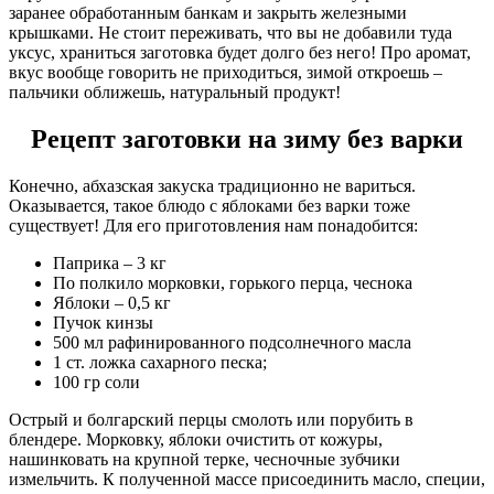
заранее обработанным банкам и закрыть железными
крышками. Не стоит переживать, что вы не добавили туда
уксус, храниться заготовка будет долго без него! Про аромат,
вкус вообще говорить не приходиться, зимой откроешь –
пальчики оближешь, натуральный продукт!
Рецепт заготовки на зиму без варки
Конечно, абхазская закуска традиционно не вариться.
Оказывается, такое блюдо с яблоками без варки тоже
существует! Для его приготовления нам понадобится:
Паприка – 3 кг
По полкило морковки, горького перца, чеснока
Яблоки – 0,5 кг
Пучок кинзы
500 мл рафинированного подсолнечного масла
1 ст. ложка сахарного песка;
100 гр соли
Острый и болгарский перцы смолоть или порубить в
блендере. Морковку, яблоки очистить от кожуры,
нашинковать на крупной терке, чесночные зубчики
измельчить. К полученной массе присоединить масло, специи,