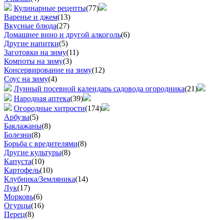
Кулинарные рецепты
(77)
Варенье и джем
(13)
Вкусные блюда
(27)
Домашнее вино и другой алкоголь
(6)
Другие напитки
(5)
Заготовки на зиму
(11)
Компоты на зиму
(3)
Консервирование на зиму
(12)
Соус на зиму
(4)
Лунный посевной календарь садовода огородника
(21)
Народная аптека
(39)
Огородные хитрости
(174)
Арбузы
(5)
Баклажаны
(8)
Болезни
(8)
Борьба с вредителями
(8)
Другие культуры
(8)
Капуста
(10)
Картофель
(10)
Клубника/Земляника
(14)
Лук
(17)
Морковь
(6)
Огурцы
(16)
Перец
(8)