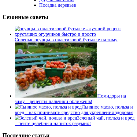
Посадка деревьев
Сезонные советы
Соленые огурцы в пластиковой бутылке на зиму
Помидоры на
зиму – рецепты пальчики оближешь!
Льняное масло, польза и
вред – как принимать средство для укрепления здоровья
Зеленый чай, польза и вред
– пейте целебный напиток разумно!
Последние статьи