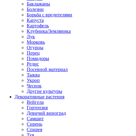
Баклажаны
Болезни
Борьба с вредителями
Капуста
Картофель
Клубника/Земляника
Лук
Морковь
Огурцы
Перец
Помидоры
Редис
Посевной материал
Тыква
Укроп
Чеснок
Другие культуры
Декоративные растения
Вейгела
Гортензия
Девичий виноград
Самшит
Сирень
Спирея
Туя