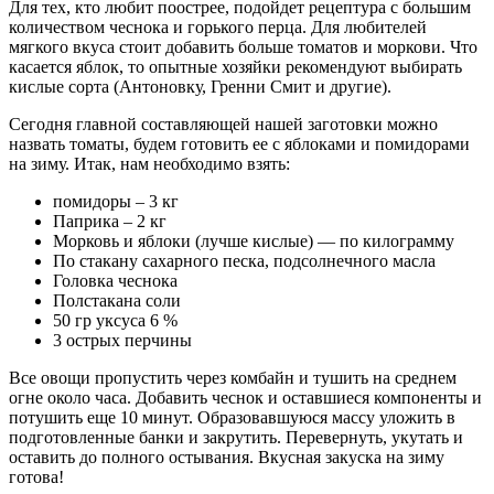
Для тех, кто любит поострее, подойдет рецептура с большим
количеством чеснока и горького перца. Для любителей
мягкого вкуса стоит добавить больше томатов и моркови. Что
касается яблок, то опытные хозяйки рекомендуют выбирать
кислые сорта (Антоновку, Гренни Смит и другие).
Сегодня главной составляющей нашей заготовки можно
назвать томаты, будем готовить ее с яблоками и помидорами
на зиму. Итак, нам необходимо взять:
помидоры – 3 кг
Паприка – 2 кг
Морковь и яблоки (лучше кислые) — по килограмму
По стакану сахарного песка, подсолнечного масла
Головка чеснока
Полстакана соли
50 гр уксуса 6 %
3 острых перчины
Все овощи пропустить через комбайн и тушить на среднем
огне около часа. Добавить чеснок и оставшиеся компоненты и
потушить еще 10 минут. Образовавшуюся массу уложить в
подготовленные банки и закрутить. Перевернуть, укутать и
оставить до полного остывания. Вкусная закуска на зиму
готова!