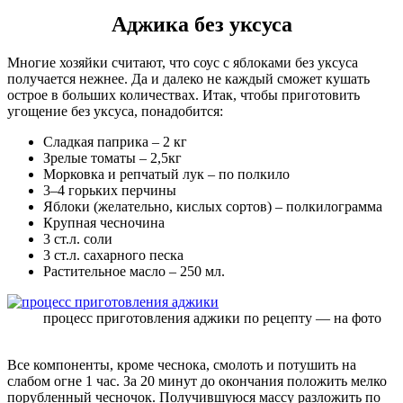
Аджика без уксуса
Многие хозяйки считают, что соус с яблоками без уксуса
получается нежнее. Да и далеко не каждый сможет кушать
острое в больших количествах. Итак, чтобы приготовить
угощение без уксуса, понадобится:
Сладкая паприка – 2 кг
Зрелые томаты – 2,5кг
Морковка и репчатый лук – по полкило
3–4 горьких перчины
Яблоки (желательно, кислых сортов) – полкилограмма
Крупная чесночина
3 ст.л. соли
3 ст.л. сахарного песка
Растительное масло – 250 мл.
процесс приготовления аджики по рецепту — на фото
Все компоненты, кроме чеснока, смолоть и потушить на
слабом огне 1 час. За 20 минут до окончания положить мелко
порубленный чесночок. Получившуюся массу разложить по