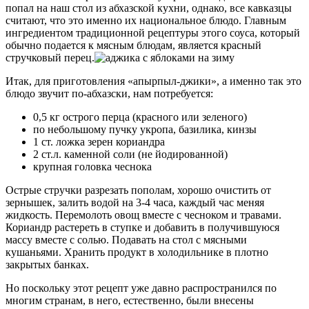
попал на наш стол из абхазской кухни, однако, все кавказцы
считают, что это именно их национальное блюдо. Главным
ингредиентом традиционной рецептуры этого соуса, который
обычно подается к мясным блюдам, является красный
стручковый перец.
Итак, для приготовления «апырпыл-джики», а именно так это
блюдо звучит по-абхазски, нам потребуется:
0,5 кг острого перца (красного или зеленого)
по небольшому пучку укропа, базилика, кинзы
1 ст. ложка зерен кориандра
2 ст.л. каменной соли (не йодированной)
крупная головка чеснока
Острые стручки разрезать пополам, хорошо очистить от
зернышек, залить водой на 3-4 часа, каждый час меняя
жидкость. Перемолоть овощ вместе с чесноком и травами.
Кориандр растереть в ступке и добавить в получившуюся
массу вместе с солью. Подавать на стол с мясными
кушаньями. Хранить продукт в холодильнике в плотно
закрытых банках.
Но поскольку этот рецепт уже давно распространился по
многим странам, в него, естественно, были внесены