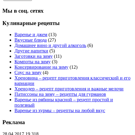
Мы в соц. сетях
Кулинарные рецепты
Варенье и джем
(13)
Вкусные блюда
(27)
Домашнее вино и другой алкоголь
(6)
Другие напитки
(5)
Заготовки на зиму
(11)
Компоты на зиму
(3)
Консервирование на зиму
(12)
Соус на зиму
(4)
Хреновина – рецепт приготовления классический и его
вариации
Хренодер – рецепт приготовления и важные мелочи
Патиссоны на зиму – рецепты для гурманов
Варенье из рябины красной – рецепт простой и
полезный
Варенье из хурмы – рецепты на любой вкус
Реклама
28.04.2017
19 318